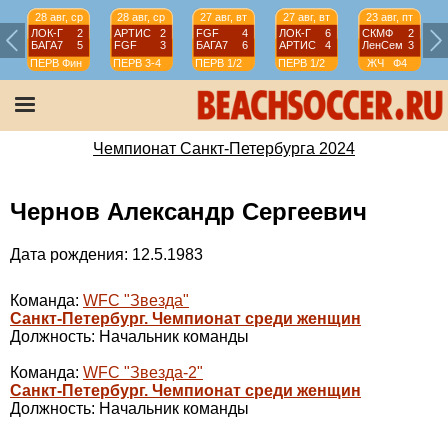
28 авг, ср
28 авг, ср
27 авг, вт
27 авг, вт
23 авг, пт
ЛОК-Г
2
АРТИС
2
FGF
4
ЛОК-Г
6
СКМФ
2
БАГА7
5
FGF
3
БАГА7
6
АРТИС
4
ЛенСем
3
ПЕРВ
Фин
ПЕРВ
3-4
ПЕРВ
1/2
ПЕРВ
1/2
ЖЧ
Ф4
Чемпионат Санкт-Петербурга 2024
Чернов Александр Сергеевич
Дата рождения: 12.5.1983
Команда:
WFC "Звезда"
Санкт-Петербург. Чемпионат среди женщин
Должность: Начальник команды
Команда:
WFC "Звезда-2"
Санкт-Петербург. Чемпионат среди женщин
Должность: Начальник команды