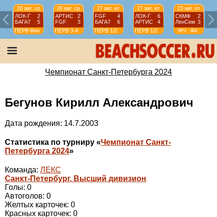
28 авг, ср
28 авг, ср
27 авг, вт
27 авг, вт
23 авг, пт
ЛОК-Г
2
АРТИС
2
FGF
4
ЛОК-Г
6
СКМФ
2
БАГА7
5
FGF
3
БАГА7
6
АРТИС
4
ЛенСем
3
ПЕРВ
Фин
ПЕРВ
3-4
ПЕРВ
1/2
ПЕРВ
1/2
ЖЧ
Ф4
Чемпионат Санкт-Петербурга 2024
Бегунов Кирилл Александрович
Дата рождения: 14.7.2003
Статистика по турниру «
Чемпионат Санкт-
Петербурга 2024
»
Команда:
ЛЕКС
Санкт-Петербург. Высший дивизион
Голы: 0
Автоголов: 0
Желтых карточек: 0
Красных карточек: 0