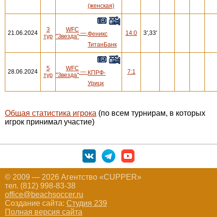
(женская)
3
WFC
21.06.2024
—
14:0
3',33'
Феникс
тур
"Звезда"
ТитанБанк
5
WFC
28.06.2024
—
7:1
КПРФ-
тур
"Звезда"
Урицк
Общая статистика игрока
(по всем турнирам, в которых
игрок принимал участие)
© 2009 — 2026 Агентство «CUPPER»
тел. (812) 998-83-38
office@beachsoccer.ru
Создание сайта:
Студия 239
Полная версия сайта