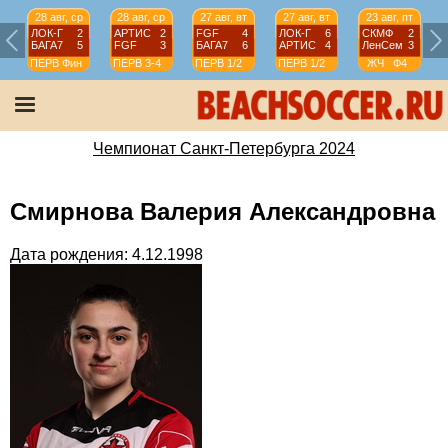
28 авг, ср
28 авг, ср
27 авг, вт
27 авг, вт
23 авг, пт
ЛОК-Г
2
АРТИС
2
FGF
4
ЛОК-Г
6
СКМФ
2
БАГА7
5
FGF
3
БАГА7
6
АРТИС
4
ЛенСем
3
ПЕРВ
Фин
ПЕРВ
3-4
ПЕРВ
1/2
ПЕРВ
1/2
ЖЧ
Ф4
Чемпионат Санкт-Петербурга 2024
Смирнова Валерия Александровна
Дата рождения: 4.12.1998