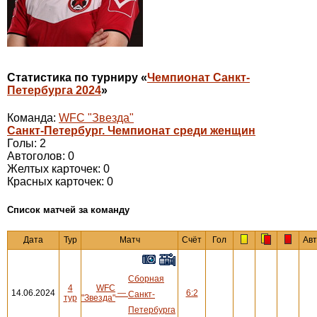
Статистика по турниру «
Чемпионат Санкт-
Петербурга 2024
»
Команда:
WFC "Звезда"
Санкт-Петербург. Чемпионат среди женщин
Голы: 2
Автоголов: 0
Желтых карточек: 0
Красных карточек: 0
Cписок матчей за команду
Дата
Тур
Матч
Счёт
Гол
Ав
Сборная
4
WFC
14.06.2024
—
6:2
Санкт-
тур
"Звезда"
Петербурга