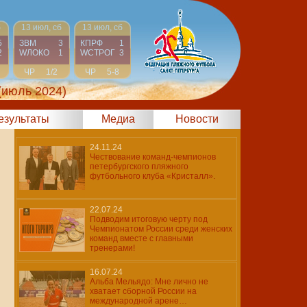
б
13 июл, сб
13 июл, сб
5
ЗВМ
3
КПРФ
1
2
WЛОКО
1
WCТРОГ
3
ЧР
1/2
ЧР
5-8
(июль 2024)
результаты
Медиа
Новости
24.11.24
Чествование команд-чемпионов
петербургского пляжного
футбольного клуба «Кристалл».
22.07.24
Подводим итоговую черту под
Чемпионатом России среди женских
команд вместе с главными
тренерами!
16.07.24
Альба Мельядо: Мне лично не
хватает сборной России на
международной арене…