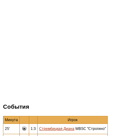
События
Минута
Игрок
25'
1:3
Стрембицкая Диана
WBSC "Строгино"