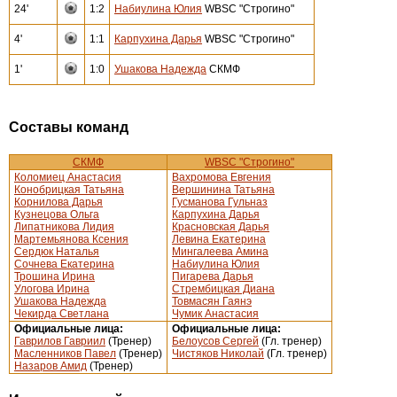
24'
1:2
Набиулина Юлия
WBSC "Строгино"
4'
1:1
Карпухина Дарья
WBSC "Строгино"
1'
1:0
Ушакова Надежда
СКМФ
Составы команд
СКМФ
WBSC "Строгино"
Коломиец Анастасия
Вахромова Евгения
Конобрицкая Татьяна
Вершинина Татьяна
Корнилова Дарья
Гусманова Гульназ
Кузнецова Ольга
Карпухина Дарья
Липатникова Лидия
Красновская Дарья
Мартемьянова Ксения
Левина Екатерина
Сердюк Наталья
Мингалеева Амина
Сочнева Екатерина
Набиулина Юлия
Трошина Ирина
Пигарева Дарья
Улогова Ирина
Стрембицкая Диана
Ушакова Надежда
Товмасян Гаянэ
Чекирда Светлана
Чумик Анастасия
Официальные лица:
Официальные лица:
Гаврилов Гавриил
(Тренер)
Белоусов Сергей
(Гл. тренер)
Масленников Павел
(Тренер)
Чистяков Николай
(Гл. тренер)
Назаров Амид
(Тренер)