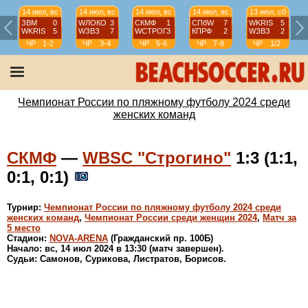
14 июл, вс
14 июл, вс
14 июл, вс
14 июл, вс
13 июл, сб
ЗВМ
0
WЛОКО
3
СКМФ
1
СПбW
7
WKRIS
5
WKRIS
5
WЗВЗ
7
WCТРОГ
3
КПРФ
2
WЗВЗ
2
ЧР
1-2
ЧР
3-4
ЧР
5-6
ЧР
7-8
ЧР
1/2
Чемпионат России по пляжному футболу 2024 среди
женских команд
СКМФ
—
WBSC "Строгино"
1:3 (1:1,
0:1, 0:1)
Турнир:
Чемпионат России по пляжному футболу 2024 среди
женских команд
,
Чемпионат России среди женщин 2024
,
Матч за
5 место
Стадион:
NOVA-ARENA
(Гражданский пр. 100Б)
Начало: вс, 14 июл 2024 в 13:30 (матч завершен).
Судьи: Самонов, Сурикова, Листратов, Борисов.