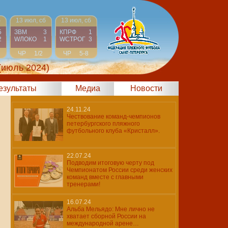
б
13 июл, сб
13 июл, сб
5
ЗВМ
3
КПРФ
1
2
WЛОКО
1
WCТРОГ
3
ЧР
1/2
ЧР
5-8
(июль 2024)
результаты
Медиа
Новости
24.11.24
Чествование команд-чемпионов
петербургского пляжного
футбольного клуба «Кристалл».
22.07.24
Подводим итоговую черту под
Чемпионатом России среди женских
команд вместе с главными
тренерами!
16.07.24
Альба Мельядо: Мне лично не
хватает сборной России на
международной арене…