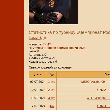
Статистика по турниру «
Чемпионат Рос
команд
»
Команда:
СКМФ
Чемпионат России среди женщин 2024
Голы: 0
Автоголов: 0
Желтых карточек: 0
Красных карточек: 0
Cписок матчей за команду
Дата
Тур
Ма
09.07.2024
1 тур
WBSC "Альфа-09"
10.07.2024
2 тур
СКМФ
11.07.2024
3 тур
WFC "Звезда"
12.07.2024
1/4
СКМФ