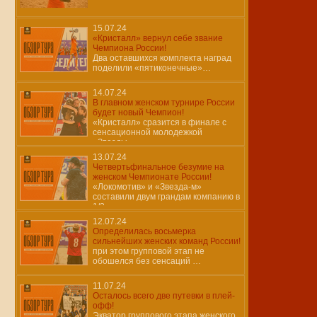
15.07.24
«Кристалл» вернул себе звание
Чемпиона России!
Два оставшихся комплекта наград
поделили «пятиконечные»…
14.07.24
В главном женском турнире России
будет новый Чемпион!
«Кристалл» сразится в финале с
сенсационной молодежкой
«Звезды»…
13.07.24
Четвертьфинальное безумие на
женском Чемпионате России!
«Локомотив» и «Звезда-м»
составили двум грандам компанию в
1/2…
12.07.24
Определилась восьмерка
сильнейших женских команд России!
при этом групповой этап не
обошелся без сенсаций …
11.07.24
Осталось всего две путевки в плей-
офф!
Экватор группового этапа женского