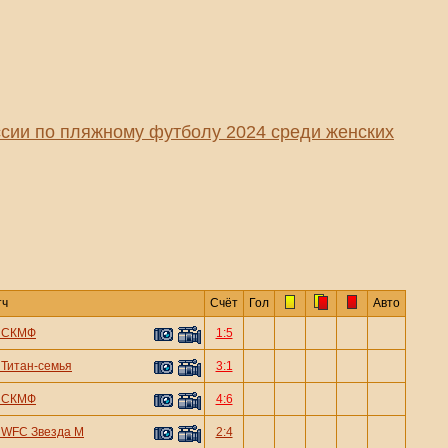
сии по пляжному футболу 2024 среди женских
тч
Счёт
Гол
Авто
—
СКМФ
1:5
—
Титан-семья
3:1
—
СКМФ
4:6
—
WFC Звезда М
2:4