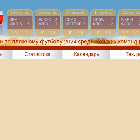
14 июл, вс
14 июл, вс
14 июл, вс
14 июл, вс
13 июл, с
ЗВМ
0
WЛОКО
3
СКМФ
1
СПбW
7
WKRIS
WKRIS
5
WЗВЗ
7
WCТРОГ
3
КПРФ
2
WЗВЗ
ЧР
1-2
ЧР
3-4
ЧР
5-6
ЧР
7-8
ЧР
1/2
и по пляжному футболу 2024 среди женских команд
ы
Статистика
Календарь
Тех. 