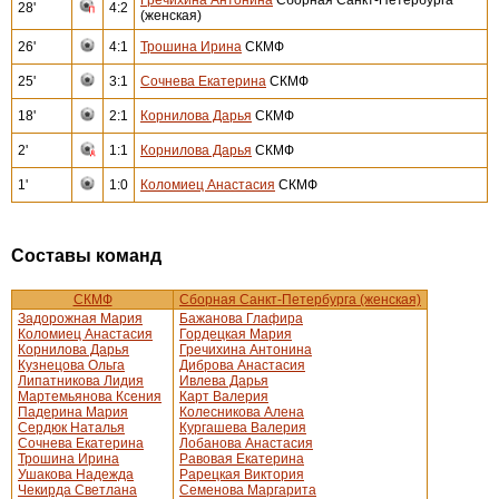
28'
4:2
(женская)
26'
4:1
Трошина Ирина
СКМФ
25'
3:1
Сочнева Екатерина
СКМФ
18'
2:1
Корнилова Дарья
СКМФ
2'
1:1
Корнилова Дарья
СКМФ
1'
1:0
Коломиец Анастасия
СКМФ
Составы команд
СКМФ
Сборная Санкт-Петербурга (женская)
Задорожная Мария
Бажанова Глафира
Коломиец Анастасия
Гордецкая Мария
Корнилова Дарья
Гречихина Антонина
Кузнецова Ольга
Диброва Анастасия
Липатникова Лидия
Ивлева Дарья
Мартемьянова Ксения
Карт Валерия
Падерина Мария
Колесникова Алена
Сердюк Наталья
Кургашева Валерия
Сочнева Екатерина
Лобанова Анастасия
Трошина Ирина
Равовая Екатерина
Ушакова Надежда
Рарецкая Виктория
Чекирда Светлана
Семенова Маргарита