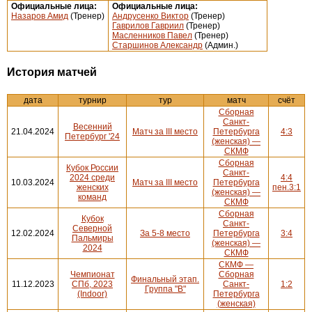
Официальные лица:
Официальные лица:
Назаров Амид
(Тренер)
Андрусенко Виктор
(Тренер)
Гаврилов Гавриил
(Тренер)
Масленников Павел
(Тренер)
Старшинов Александр
(Админ.)
История матчей
дата
турнир
тур
матч
счёт
Сборная
Санкт-
Весенний
21.04.2024
Матч за III место
Петербурга
4:3
Петербург '24
(женская) —
СКМФ
Сборная
Кубок России
Санкт-
2024 среди
4:4
10.03.2024
Матч за III место
Петербурга
женских
пен.3:1
(женская) —
команд
СКМФ
Сборная
Кубок
Санкт-
Северной
12.02.2024
За 5-8 место
Петербурга
3:4
Пальмиры
(женская) —
2024
СКМФ
СКМФ —
Чемпионат
Сборная
Финальный этап.
11.12.2023
СПб, 2023
Санкт-
1:2
Группа "В"
(Indoor)
Петербурга
(женская)