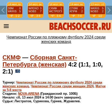
14 июл, вс
14 июл, вс
14 июл, вс
14 июл, вс
13 июл, сб
ЗВМ
0
WЛОКО
3
СКМФ
1
СПбW
7
WKRIS
5
WKRIS
5
WЗВЗ
7
WCТРОГ
3
КПРФ
2
WЗВЗ
2
ЧР
1-2
ЧР
3-4
ЧР
5-6
ЧР
7-8
ЧР
1/2
Чемпионат России по пляжному футболу 2024 среди
женских команд
СКМФ
—
Сборная Санкт-
Петербурга (женская)
4:2 (1:1, 1:0,
2:1)
Турнир:
Чемпионат России по пляжному футболу 2024 среди
женских команд
,
Чемпионат России среди женщин 2024
,
Матчи
за 5-8 места
Стадион:
NOVA-ARENA
(Гражданский пр. 100Б)
Начало: сб, 13 июл 2024 в 14:00 (матч завершен).
Судьи: Листратов, Сурикова, Гуреев, Журавлев.