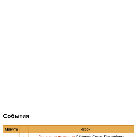
События
Минута
Игрок
Гречихина Антонина
Сборная Санкт-Петербурга