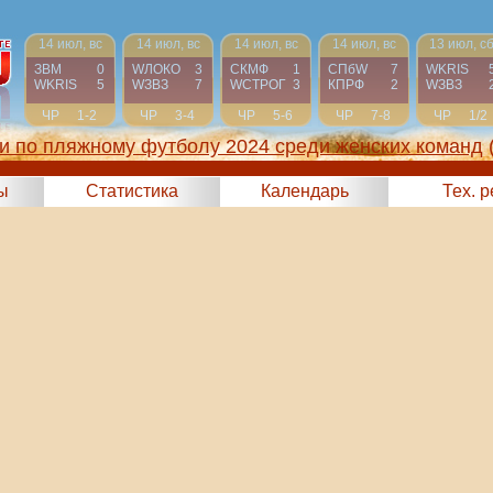
14 июл, вс
14 июл, вс
14 июл, вс
14 июл, вс
13 июл, с
ЗВМ
0
WЛОКО
3
СКМФ
1
СПбW
7
WKRIS
WKRIS
5
WЗВЗ
7
WCТРОГ
3
КПРФ
2
WЗВЗ
ЧР
1-2
ЧР
3-4
ЧР
5-6
ЧР
7-8
ЧР
1/2
и по пляжному футболу 2024 среди женских команд
ы
Статистика
Календарь
Тех. 