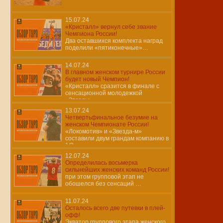
15.07.24
«Кристалл» вернул себе звание
Чемпиона России!
Два оставшихся комплекта наград
поделили «пятиконечные»…
14.07.24
В главном женском турнире России
будет новый Чемпион!
«Кристалл» сразится в финале с
сенсационной молодежкой
«Звезды»…
13.07.24
Четвертьфинальное безумие на
женском Чемпионате России!
«Локомотив» и «Звезда-м»
составили двум грандам компанию в
1/2…
12.07.24
Определилась восьмерка
сильнейших женских команд России!
при этом групповой этап не
обошелся без сенсаций …
11.07.24
Осталось всего две путевки в плей-
офф!
Экватор группового этапа женского