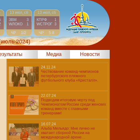
б
13 июл, сб
13 июл, сб
5
ЗВМ
3
КПРФ
1
2
WЛОКО
1
WCТРОГ
3
ЧР
1/2
ЧР
5-8
(июль 2024)
результаты
Медиа
Новости
24.11.24
Чествование команд-чемпионов
петербургского пляжного
футбольного клуба «Кристалл».
22.07.24
Подводим итоговую черту под
Чемпионатом России среди женских
команд вместе с главными
тренерами!
16.07.24
Альба Мельядо: Мне лично не
хватает сборной России на
международной арене…