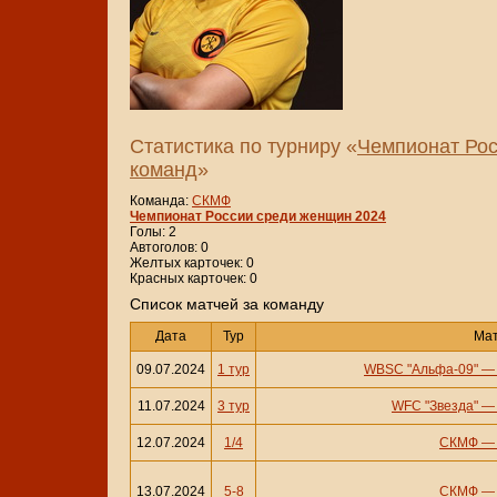
Статистика по турниру «
Чемпионат Рос
команд
»
Команда:
СКМФ
Чемпионат России среди женщин 2024
Голы: 2
Автоголов: 0
Желтых карточек: 0
Красных карточек: 0
Cписок матчей за команду
Дата
Тур
Ма
09.07.2024
1 тур
WBSC "Альфа-09"
11.07.2024
3 тур
WFC "Звезда"
12.07.2024
1/4
СКМФ
13.07.2024
5-8
СКМФ