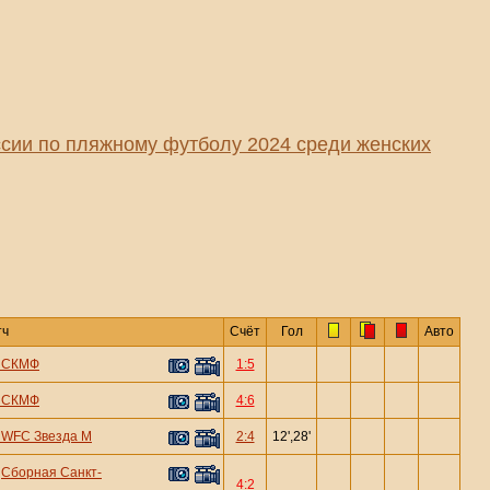
сии по пляжному футболу 2024 среди женских
тч
Счёт
Гол
Авто
—
СКМФ
1:5
—
СКМФ
4:6
—
WFC Звезда М
2:4
12',28'
Сборная Санкт-
—
4:2