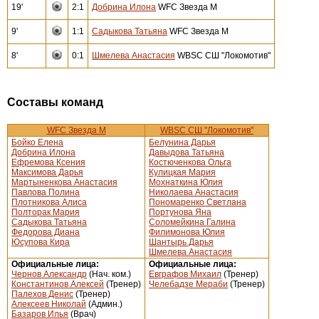
19'
2:1
Добрина Илона
WFC Звезда М
9'
1:1
Садыкова Татьяна
WFC Звезда М
8'
0:1
Шмелева Анастасия
WBSC СШ "Локомотив"
Составы команд
WFC Звезда М
WBSC СШ "Локомотив"
Бойко Елена
Белунина Дарья
Добрина Илона
Давыдова Татьяна
Ефремова Ксения
Костюченкова Ольга
Максимова Дарья
Кулицкая Мария
Мартыненкова Анастасия
Мохнаткина Юлия
Павлова Полина
Николаева Анастасия
Плотникова Алиса
Пономаренко Светлана
Полторак Мария
Портунова Яна
Садыкова Татьяна
Соломейкина Галина
Федорова Диана
Филимонова Юлия
Юсупова Кира
Шантырь Дарья
Шмелева Анастасия
Официальные лица:
Официальные лица:
Чернов Александр
(Нач. ком.)
Евграфов Михаил
(Тренер)
Константинов Алексей
(Тренер)
Челебадзе Мераби
(Тренер)
Палехов Денис
(Тренер)
Алексеев Николай
(Админ.)
Базаров Илья
(Врач)