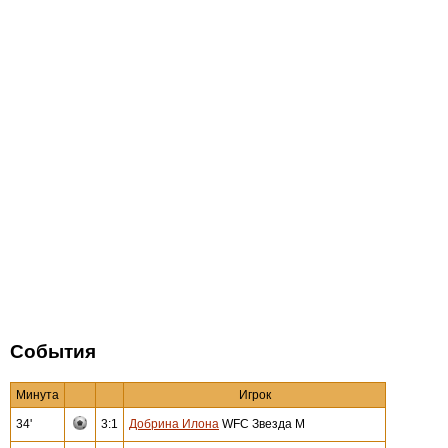
События
Минута
Игрок
34'
3:1
Добрина Илона
WFC Звезда М