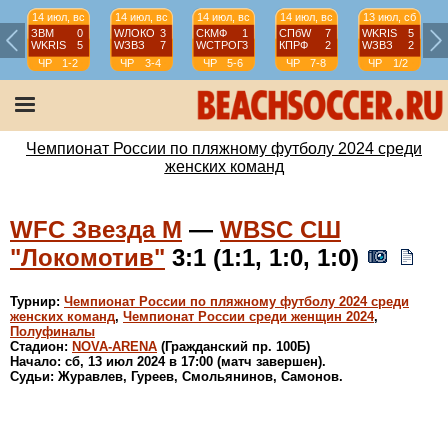
14 июл, вс
14 июл, вс
14 июл, вс
14 июл, вс
13 июл, сб
ЗВМ
0
WЛОКО
3
СКМФ
1
СПбW
7
WKRIS
5
WKRIS
5
WЗВЗ
7
WCТРОГ
3
КПРФ
2
WЗВЗ
2
ЧР
1-2
ЧР
3-4
ЧР
5-6
ЧР
7-8
ЧР
1/2
Чемпионат России по пляжному футболу 2024 среди
женских команд
WFC Звезда М
—
WBSC СШ
"Локомотив"
3:1 (1:1, 1:0, 1:0)
Турнир:
Чемпионат России по пляжному футболу 2024 среди
женских команд
,
Чемпионат России среди женщин 2024
,
Полуфиналы
Стадион:
NOVA-ARENA
(Гражданский пр. 100Б)
Начало: сб, 13 июл 2024 в 17:00 (матч завершен).
Судьи: Журавлев, Гуреев, Смольянинов, Самонов.