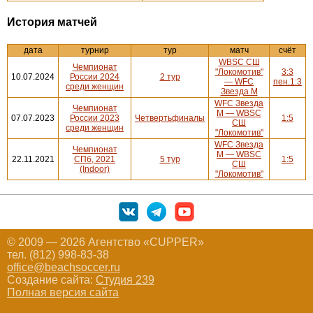
История матчей
дата
турнир
тур
матч
счёт
WBSC СШ
Чемпионат
"Локомотив"
3:3
10.07.2024
России 2024
2 тур
— WFC
пен.1:3
среди женщин
Звезда М
WFC Звезда
Чемпионат
М — WBSC
07.07.2023
России 2023
Четвертьфиналы
1:5
СШ
среди женщин
"Локомотив"
WFC Звезда
Чемпионат
М — WBSC
22.11.2021
СПб, 2021
5 тур
1:5
СШ
(Indoor)
"Локомотив"
© 2009 — 2026 Агентство «CUPPER»
тел. (812) 998-83-38
office@beachsoccer.ru
Создание сайта:
Студия 239
Полная версия сайта