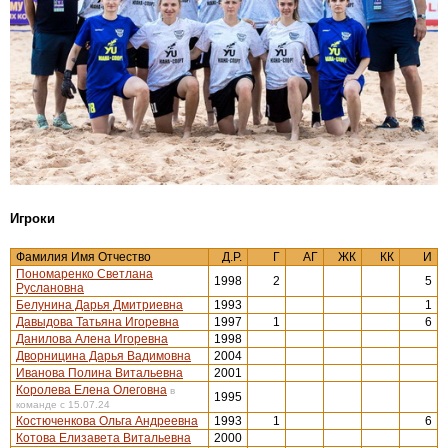
Игроки
Фамилия Имя Отчество
Д.Р.
Г
АГ
ЖК
КК
И
Пономаренко Светлана
1998
2
5
Руслановна
Белунина Дарья Дмитриевна
1993
1
Давыдова Татьяна Игоревна
1997
1
6
Данилова Алена Игоревна
1998
Дворницина Дарья Вадимовна
2004
Иванова Полина Витальевна
2001
Королева Елена Олеговна
в
1995
команде с 15.07.24
Костюченкова Ольга Андреевна
1993
1
6
Котова Елизавета Витальевна
2000