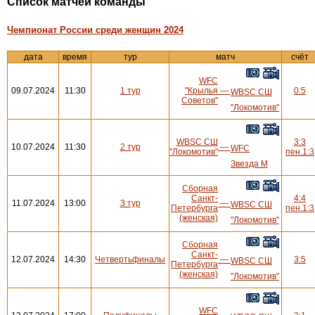
Cписок матчей команды
Чемпионат России среди женщин 2024
дата
время
тур
матч
счёт
WFC
09.07.2024
11:30
1 тур
"Крылья
—
0:5
WBSC СШ
Советов"
"Локомотив"
WBSC СШ
3:3
10.07.2024
11:30
2 тур
—
WFC
"Локомотив"
пен.1:3
Звезда М
Сборная
Санкт-
4:4
11.07.2024
13:00
3 тур
—
WBSC СШ
Петербурга
пен.1:3
(женская)
"Локомотив"
Сборная
Санкт-
12.07.2024
14:30
Четвертьфиналы
—
3:5
WBSC СШ
Петербурга
(женская)
"Локомотив"
WFC