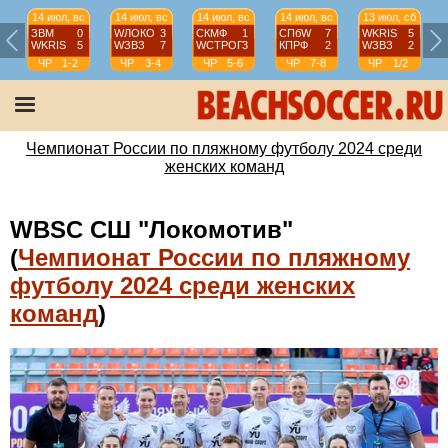
14 июл, вс
14 июл, вс
14 июл, вс
14 июл, вс
13 июл, сб
ЗВМ
0
WЛОКО
3
СКМФ
1
СПбW
7
WKRIS
5
WKRIS
5
WЗВЗ
7
WCТРОГ
3
КПРФ
2
WЗВЗ
2
ЧР
1-2
ЧР
3-4
ЧР
5-6
ЧР
7-8
ЧР
1/2
Чемпионат России по пляжному футболу 2024 среди
женских команд
WBSC СШ "Локомотив"
(
Чемпионат России по пляжному
футболу 2024 среди женских
команд
)