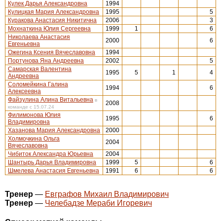
Кулек Дарья Александровна
1994
Кулицкая Мария Александровна
1995
5
Куракова Анастасия Никитична
2006
3
Мохнаткина Юлия Сергеевна
1999
1
6
Николаева Анастасия
2000
6
Евгеньевна
Ожегина Ксения Вячеславовна
1994
Портунова Яна Андреевна
2002
5
Самарская Валентина
1995
5
1
4
Андреевна
Соломейкина Галина
1994
6
Алексеевна
Файзулина Алина Витальевна
в
2008
команде с 15.07.24
Филимонова Юлия
1995
6
Владимировна
Хазанова Мария Александровна
2000
Холмочкина Ольга
2004
Вячеславовна
Чибиток Александра Юрьевна
2004
Шантырь Дарья Владимировна
1999
5
6
Шмелева Анастасия Евгеньевна
1991
6
6
Тренер
—
Евграфов Михаил Владимирович
Тренер
—
Челебадзе Мераби Игоревич