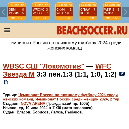
14 июл, вс
14 июл, вс
14 июл, вс
14 июл, вс
13 июл, сб
ЗВМ
0
WЛОКО
3
СКМФ
1
СПбW
7
WKRIS
5
WKRIS
5
WЗВЗ
7
WCТРОГ
3
КПРФ
2
WЗВЗ
2
ЧР
1-2
ЧР
3-4
ЧР
5-6
ЧР
7-8
ЧР
1/2
Чемпионат России по пляжному футболу 2024 среди
женских команд
WBSC СШ "Локомотив"
—
WFC
Звезда М
3:3 пен.1:3 (1:1, 1:0, 1:2)
Турнир:
Чемпионат России по пляжному футболу 2024 среди
женских команд
,
Чемпионат России среди женщин 2024
,
2 тур
Стадион:
NOVA-ARENA
(Гражданский пр. 100Б)
Начало: ср, 10 июл 2024 в 11:30 (матч завершен).
Судьи: Власов, Борисов, Лагуза, Рыбаков.