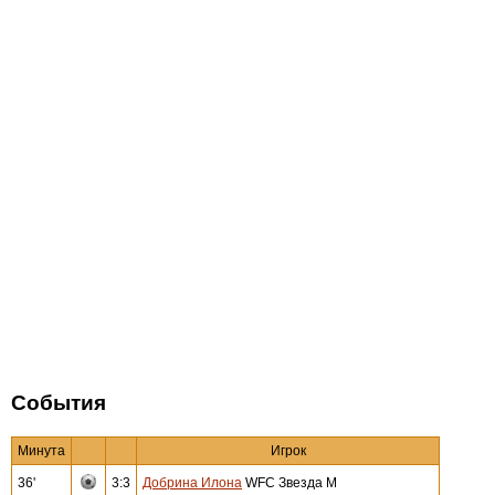
События
Минута
Игрок
36'
3:3
Добрина Илона
WFC Звезда М