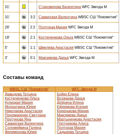
31'
Староверова Валентина
WFC Звезда М
31'
3:2
Самарская Валентина
WBSC СШ "Локомотив"
26'
2:2
Полторак Мария
WFC Звезда М
18'
2:1
Костюченкова Ольга
WBSC СШ "Локомотив"
5'
1:1
Шмелева Анастасия
WBSC СШ "Локомотив"
3'
0:1
Максимова Дарья
WFC Звезда М
Составы команд
WBSC СШ "Локомотив"
WFC Звезда М
Давыдова Татьяна
Бойко Елена
Костюченкова Ольга
Возжаева Дарья
Кулицкая Мария
Добрина Илона
Мохнаткина Юлия
Ефремова Ксения
Николаева Анастасия
Коренькова Мария
Пономаренко Светлана
Максимова Дарья
Портунова Яна
Мартыненкова Анастасия
Самарская Валентина
Плотникова Алиса
Соломейкина Галина
Полторак Мария
Филимонова Юлия
Садыкова Татьяна