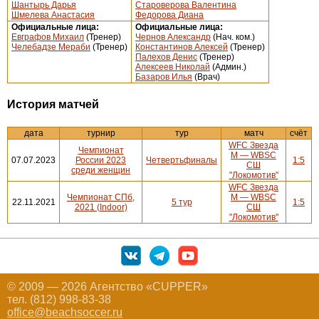
Шантырь Дарья
Староверова Валентина
Шмелева Анастасия
Федорова Диана
Официальные лица:
Официальные лица:
Евграфов Михаил
(Тренер)
Чернов Александр
(Нач. ком.)
Челебадзе Мераби
(Тренер)
Константинов Алексей
(Тренер)
Палехов Денис
(Тренер)
Алексеев Николай
(Админ.)
Базаров Илья
(Врач)
История матчей
дата
турнир
тур
матч
счёт
WFC Звезда
Чемпионат
М — WBSC
07.07.2023
России 2023
Четвертьфиналы
1:5
СШ
среди женщин
"Локомотив"
WFC Звезда
Чемпионат СПб,
М — WBSC
22.11.2021
5 тур
1:5
2021 (Indoor)
СШ
"Локомотив"
© 2009 — 2026 Агентство «CUPPER»
тел. (812) 998-83-38
office@beachsoccer.ru