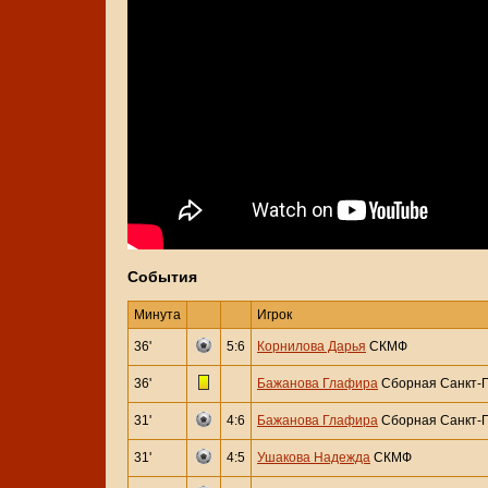
События
Минута
Игрок
36'
5:6
Корнилова Дарья
СКМФ
36'
Бажанова Глафира
Сборная Санкт-П
31'
4:6
Бажанова Глафира
Сборная Санкт-П
31'
4:5
Ушакова Надежда
СКМФ