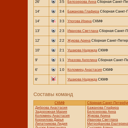
26'
3:5
Белозерова Анна
Сборная Санкт-Пет
14'
3:4
Бажанова Глафира
Сборная Санкт-П
14'
3:3
Улогова Ирина
СКМФ
13'
2:3
Иванова Светлана
Сборная Санкт-Пе
12'
2:2
Жукова Арина
Сборная Санкт-Петерб
10'
2:1
Ушакова Надежда
СКМФ
9'
1:1
Уразова Ангелина
Сборная Санкт-Пе
6'
1:0
Коломиец Анастасия
СКМФ
6'
Ушакова Надежда
СКМФ
Составы команд
СКМФ
Сборная Санкт-Петербур
Диброва Анастасия
Бажанова Глафира
Задорожная Мария
Белозерова Анна
Коломиец Анастасия
Жукова Арина
Корнилова Дарья
Иванова Светлана
Липатникова Лидия
Митрофанова Екатерин
Лысюк Александра
Сысоева Алена