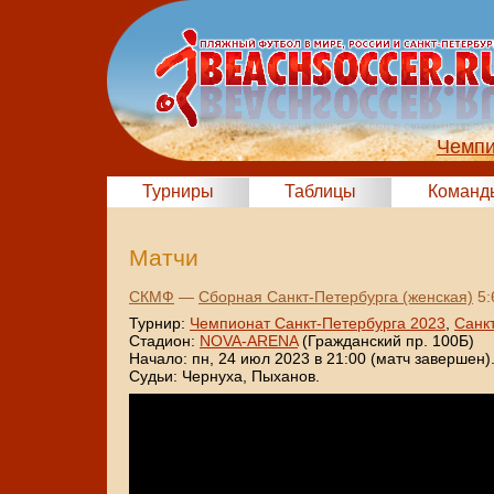
Чемпи
Турниры
Таблицы
Команд
Матчи
СКМФ
—
Сборная Санкт-Петербурга (женская)
5:
Турнир:
Чемпионат Санкт-Петербурга 2023
,
Санк
Стадион:
NOVA-ARENA
(Гражданский пр. 100Б)
Начало: пн, 24 июл 2023 в 21:00 (матч завершен)
Судьи: Чернуха, Пыханов.