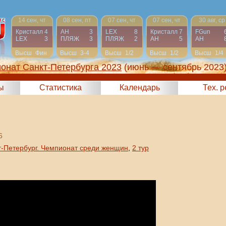
14 сен, чт
08 сен, пт
07 сен, чт
07 сен, чт
30 авг, ср
Кристалл
4
АН
3
LEX
8
Кристалл
7
FGun
LEX
3
ПЛЯЖ
3
ПЛЯЖ
2
АН
5
АН
Высш
Фин
Высш
3-4
Высш
1/2
Высш
1/2
Высш
1/4
онат Санкт-Петербурга 2023
(июнь — сентябрь 2023
ы
Статистика
Календарь
Тех. 
6
т-Петербург. Чемпионат среди женщин
,
2 тур
.