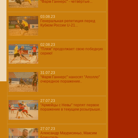
"Фарм Ганнерс" - четвёртые...
03.08.23
Генеральная репетиция перед
Кубком России U-21...
02.08.23
"Пляж" продолжает свою победную
серию!
31.07.23
"Фарм Ганнерс" наносят "Аполло"
очередное поражение..
27.07.23
"Армейцы с Невы" терпят первое
поражение в текущем розыгрыше..
27.07.23
Александр Маурисиньо, Максим
Бриштель...