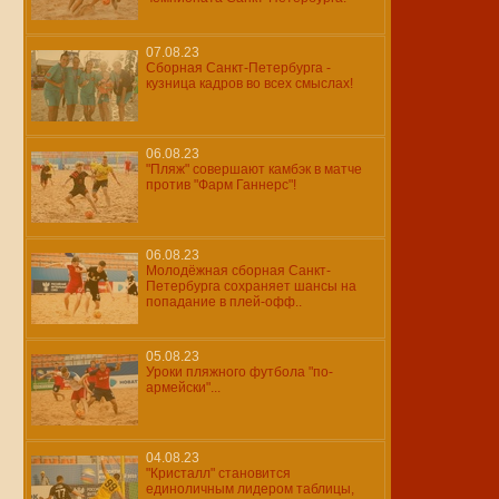
07.08.23
Сборная Санкт-Петербурга -
кузница кадров во всех смыслах!
06.08.23
"Пляж" совершают камбэк в матче
против "Фарм Ганнерс"!
06.08.23
Молодёжная сборная Санкт-
Петербурга сохраняет шансы на
попадание в плей-офф..
05.08.23
Уроки пляжного футбола "по-
армейски"...
04.08.23
"Кристалл" становится
единоличным лидером таблицы,