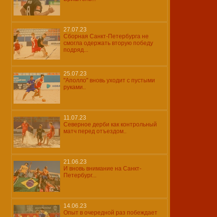
27.07.23
Сборная Санкт-Петербурга не
смогла одержать вторую победу
подряд...
25.07.23
"Аполло" вновь уходит с пустыми
руками..
11.07.23
Северное дерби как контрольный
матч перед отъездом..
21.06.23
И вновь внимание на Санкт-
Петербург...
14.06.23
Опыт в очередной раз побеждает