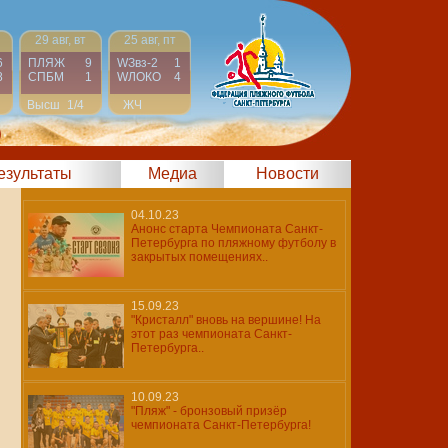
29 авг, вт
25 авг, пт
6
ПЛЯЖ
9
WЗвз-2
1
8
СПБМ
1
WЛОКО
4
Высш
1/4
ЖЧ
Финал
)
результаты
Медиа
Новости
04.10.23
Анонс старта Чемпионата Санкт-
Петербурга по пляжному футболу в
закрытых помещениях..
15.09.23
"Кристалл" вновь на вершине! На
этот раз чемпионата Санкт-
Петербурга..
10.09.23
"Пляж" - бронзовый призёр
чемпионата Санкт-Петербурга!