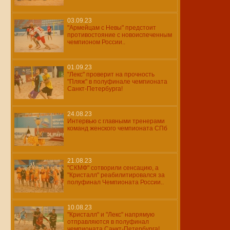
03.09.23
"Армейцам с Невы" предстоит
противостояние с новоиспеченным
чемпионом России..
01.09.23
"Лекс" проверит на прочность
"Пляж" в полуфинале чемпионата
Санкт-Петербурга!
24.08.23
Интервью с главными тренерами
команд женского чемпионата СПб
21.08.23
"СКМФ" сотворили сенсацию, а
"Кристалл" реабилитировался за
полуфинал Чемпионата России..
10.08.23
"Кристалл" и "Лекс" напрямую
отправляются в полуфинал
чемпионата Санкт-Петербурга!