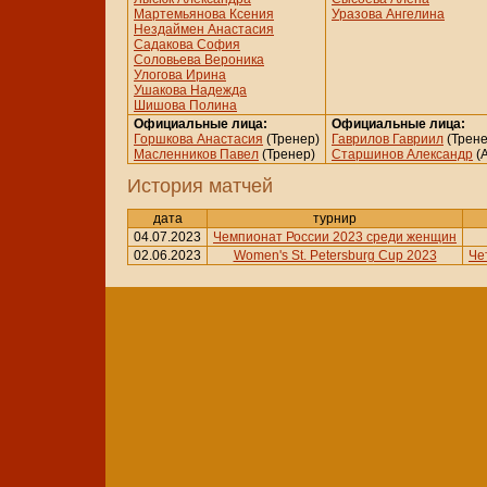
Мартемьянова Ксения
Уразова Ангелина
Нездаймен Анастасия
Садакова София
Соловьева Вероника
Улогова Ирина
Ушакова Надежда
Шишова Полина
Официальные лица:
Официальные лица:
Горшкова Анастасия
(Тренер)
Гаврилов Гавриил
(Трене
Масленников Павел
(Тренер)
Старшинов Александр
(А
История матчей
дата
турнир
04.07.2023
Чемпионат России 2023 среди женщин
02.06.2023
Women's St. Petersburg Cup 2023
Че