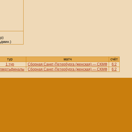
р)
дмин.)
тур
матч
счёт
1 тур
Сборная Санкт-Петербурга (женская) — СКМФ
6:2
твертьфиналы
Сборная Санкт-Петербурга (женская) — СКМФ
6:2