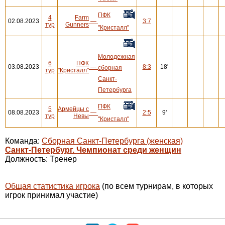
ПФК
4
Farm
02.08.2023
—
3:7
тур
Gunners
"Кристалл"
Молодежная
6
ПФК
03.08.2023
—
8:3
18'
сборная
тур
"Кристалл"
Санкт-
Петербурга
ПФК
5
Армейцы с
08.08.2023
—
2:5
9'
тур
Невы
"Кристалл"
Команда:
Сборная Санкт-Петербурга (женская)
Санкт-Петербург. Чемпионат среди женщин
Должность: Тренер
Общая статистика игрока
(по всем турнирам, в которых
игрок принимал участие)