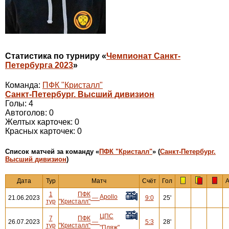
Статистика по турниру «
Чемпионат Санкт-
Петербурга 2023
»
Команда:
ПФК "Кристалл"
Санкт-Петербург. Высший дивизион
Голы: 4
Автоголов: 0
Желтых карточек: 0
Красных карточек: 0
Cписок матчей за команду «
ПФК "Кристалл"
» (
Санкт-Петербург.
Высший дивизион
)
Дата
Тур
Матч
Счёт
Гол
А
1
ПФК
Apollo
21.06.2023
—
9:0
25'
тур
"Кристалл"
ЦПС
7
ПФК
26.07.2023
—
5:3
28'
тур
"Кристалл"
"Пляж"