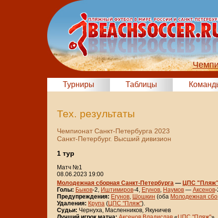
Чемпи
Турниры
Таблицы
Команд
Тех. результаты
Чемпионат Санкт-Петербурга 2023
Санкт-Петербург. Высший дивизион
1 тур
Матч №1
08.06.2023 19:00
Молодежная сборная Санкт-Петербурга
—
ЦПС "Пляж
Голы:
Быков
-2,
Иштимиров
-4,
Егунов
,
Наумов
—
Аксенов
-
Предупреждения:
Егунов
,
Шошкин
(оба
Молодежная сбо
Удаления:
Крупа
(
ЦПС "Пляж"
).
Судьи:
Чернуха, Масленников, Якуничев
Лучший игрок матча:
Аксенов Владислав
«
ЦПС "Пляж"
».