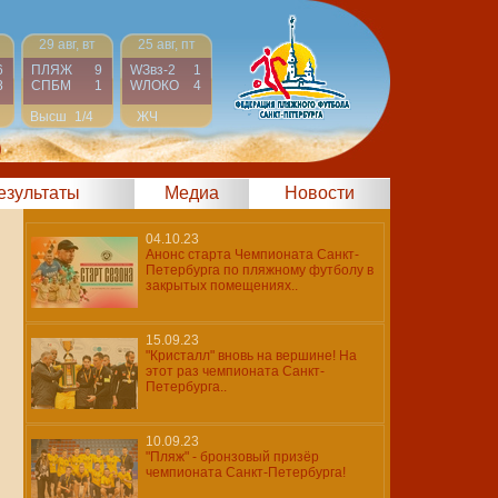
29 авг, вт
25 авг, пт
6
ПЛЯЖ
9
WЗвз-2
1
8
СПБМ
1
WЛОКО
4
Высш
1/4
ЖЧ
Финал
)
результаты
Медиа
Новости
04.10.23
Анонс старта Чемпионата Санкт-
Петербурга по пляжному футболу в
закрытых помещениях..
15.09.23
"Кристалл" вновь на вершине! На
этот раз чемпионата Санкт-
Петербурга..
10.09.23
"Пляж" - бронзовый призёр
чемпионата Санкт-Петербурга!