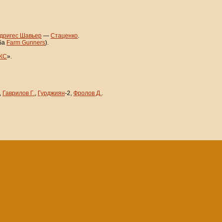
дригес Шавьер
—
Стаценко
.
ба
Farm Gunners
).
КС
».
,
Гаврилов Г.
,
Гурджиян
-2,
Фролов Д.
.