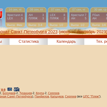
14 сен, чт
08 сен, пт
07 сен, чт
07 сен, чт
30 авг, ср
Кристалл
4
АН
3
LEX
8
Кристалл
7
FGun
LEX
3
ПЛЯЖ
3
ПЛЯЖ
2
АН
5
АН
Высш
Фин
Высш
3-4
Высш
1/2
Высш
1/2
Высш
1/4
онат Санкт-Петербурга 2023
(июнь — сентябрь 2023
ы
Статистика
Календарь
Тех. 
"
8:9
2,
Богодаев
-2,
Туханцев
-2,
Крупа
-2,
Сергеев
.
рная Санкт-Петербурга
),
Панфилов
,
Капшуков
,
Сергеев
(все
ЦПС "Пляж"
).