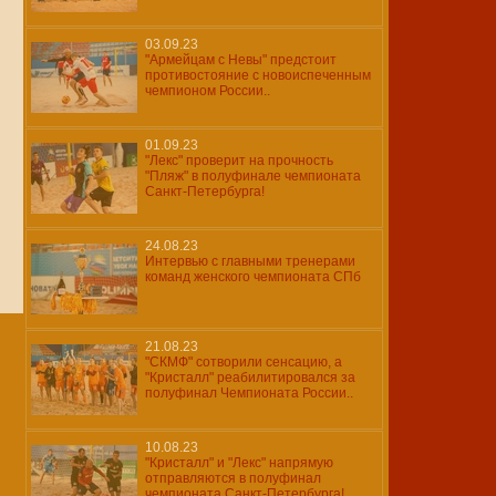
03.09.23
"Армейцам с Невы" предстоит
противостояние с новоиспеченным
чемпионом России..
01.09.23
"Лекс" проверит на прочность
"Пляж" в полуфинале чемпионата
Санкт-Петербурга!
24.08.23
Интервью с главными тренерами
команд женского чемпионата СПб
21.08.23
"СКМФ" сотворили сенсацию, а
"Кристалл" реабилитировался за
полуфинал Чемпионата России..
10.08.23
"Кристалл" и "Лекс" напрямую
отправляются в полуфинал
чемпионата Санкт-Петербурга!