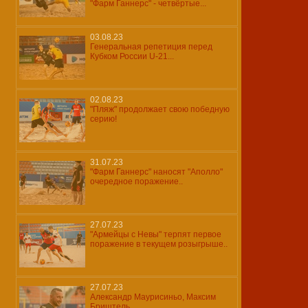
"Фарм Ганнерс" - четвёртые...
03.08.23
Генеральная репетиция перед
Кубком России U-21...
02.08.23
"Пляж" продолжает свою победную
серию!
31.07.23
"Фарм Ганнерс" наносят "Аполло"
очередное поражение..
27.07.23
"Армейцы с Невы" терпят первое
поражение в текущем розыгрыше..
27.07.23
Александр Маурисиньо, Максим
Бриштель...