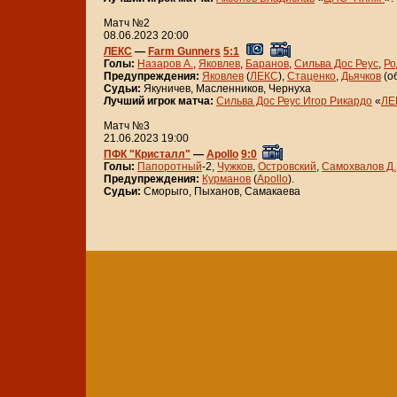
Матч №2
08.06.2023 20:00
ЛЕКС
—
Farm Gunners
5:1
Голы:
Назаров А.
,
Яковлев
,
Баранов
,
Сильва Дос Реус
,
Ро
Предупреждения:
Яковлев
(
ЛЕКС
),
Стаценко
,
Дьячков
(о
Судьи:
Якуничев, Масленников, Чернуха
Лучший игрок матча:
Сильва Дос Реус Игор Рикардо
«
ЛЕ
Матч №3
21.06.2023 19:00
ПФК "Кристалл"
—
Apollo
9:0
Голы:
Папоротный
-2,
Чужков
,
Островский
,
Самохвалов Д.
Предупреждения:
Курманов
(
Apollo
).
Судьи:
Сморыго, Пыханов, Самакаева