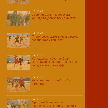
07.08.23
Сборная Санкт-Петербурга -
кузница кадров во всех смыслах!
06.08.23
"Пляж" совершают камбэк в матче
против "Фарм Ганнерс"!
06.08.23
Молодёжная сборная Санкт-
Петербурга сохраняет шансы на
попадание в плей-офф..
05.08.23
Уроки пляжного футбола "по-
армейски"...
04.08.23
"Кристалл" становится
единоличным лидером таблицы,