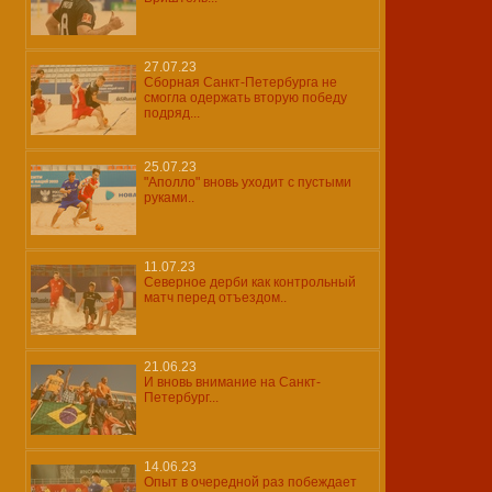
27.07.23
Сборная Санкт-Петербурга не
смогла одержать вторую победу
подряд...
25.07.23
"Аполло" вновь уходит с пустыми
руками..
11.07.23
Северное дерби как контрольный
матч перед отъездом..
21.06.23
И вновь внимание на Санкт-
Петербург...
14.06.23
Опыт в очередной раз побеждает