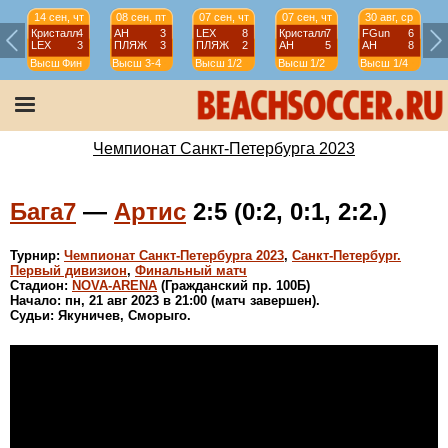
14 сен, чт
08 сен, пт
07 сен, чт
07 сен, чт
30 авг, ср
Кристалл
4
АН
3
LEX
8
Кристалл
7
FGun
6
LEX
3
ПЛЯЖ
3
ПЛЯЖ
2
АН
5
АН
8
Высш
Фин
Высш
3-4
Высш
1/2
Высш
1/2
Высш
1/4
Чемпионат Санкт-Петербурга 2023
Бага7
—
Артис
2:5 (0:2, 0:1, 2:2.)
Турнир:
Чемпионат Санкт-Петербурга 2023
,
Санкт-Петербург.
Первый дивизион
,
Финальный матч
Стадион:
NOVA-ARENA
(Гражданский пр. 100Б)
Начало: пн, 21 авг 2023 в 21:00 (матч завершен).
Судьи: Якуничев, Сморыго.