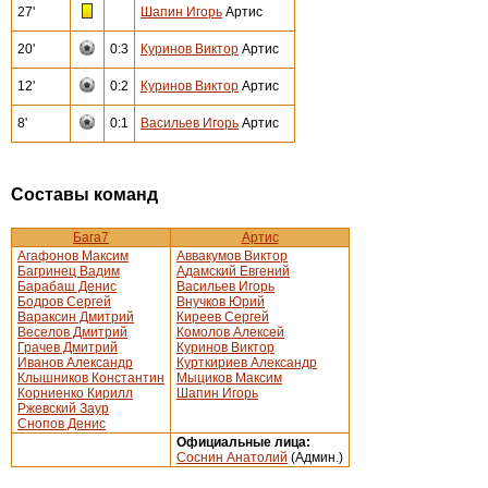
27'
Шапин Игорь
Артис
20'
0:3
Куринов Виктор
Артис
12'
0:2
Куринов Виктор
Артис
8'
0:1
Васильев Игорь
Артис
Составы команд
Бага7
Артис
Агафонов Максим
Аввакумов Виктор
Багринец Вадим
Адамский Евгений
Барабаш Денис
Васильев Игорь
Бодров Сергей
Внучков Юрий
Вараксин Дмитрий
Киреев Сергей
Веселов Дмитрий
Комолов Алексей
Грачев Дмитрий
Куринов Виктор
Иванов Александр
Курткириев Александр
Клышников Константин
Мыциков Максим
Корниенко Кирилл
Шапин Игорь
Ржевский Заур
Снопов Денис
Официальные лица:
Соснин Анатолий
(Админ.)