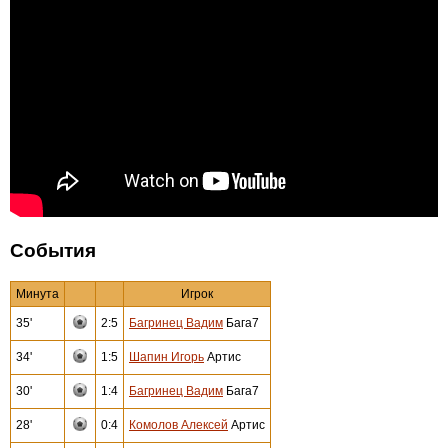
События
Минута
Игрок
35'
2:5
Багринец Вадим
Бага7
34'
1:5
Шапин Игорь
Артис
30'
1:4
Багринец Вадим
Бага7
28'
0:4
Комолов Алексей
Артис