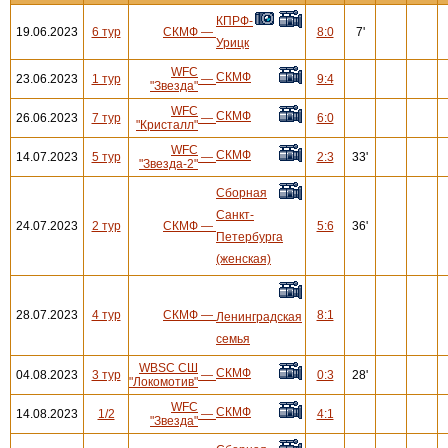
КПРФ-
19.06.2023
6 тур
СКМФ
—
8:0
7'
Урицк
WFC
СКМФ
23.06.2023
1 тур
—
9:4
"Звезда"
WFC
СКМФ
26.06.2023
7 тур
—
6:0
"Кристалл"
WFC
СКМФ
14.07.2023
5 тур
—
2:3
33'
"Звезда-2"
Сборная
Санкт-
24.07.2023
2 тур
СКМФ
—
5:6
36'
Петербурга
(женская)
28.07.2023
4 тур
СКМФ
—
8:1
Ленинградская
семья
WBSC СШ
СКМФ
04.08.2023
3 тур
—
0:3
28'
"Локомотив"
WFC
СКМФ
14.08.2023
1/2
—
4:1
"Звезда"