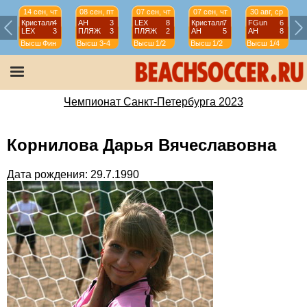
14 сен, чт
08 сен, пт
07 сен, чт
07 сен, чт
30 авг, ср
Кристалл
4
АН
3
LEX
8
Кристалл
7
FGun
6
LEX
3
ПЛЯЖ
3
ПЛЯЖ
2
АН
5
АН
8
Высш
Фин
Высш
3-4
Высш
1/2
Высш
1/2
Высш
1/4
Чемпионат Санкт-Петербурга 2023
Корнилова Дарья Вячеславовна
Дата рождения: 29.7.1990