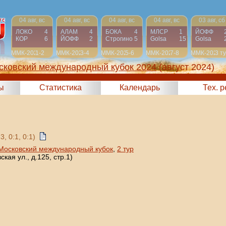
04 авг, вс
04 авг, вс
04 авг, вс
04 авг, вс
03 авг, сб
ЛОКО
4
АЛАМ
4
БОКА
4
МЛСР
1
ЙОФФ
КОР
6
ЙОФФ
2
Строгино
5
Golsa
15
Golsa
ММК-2024
1-2
ММК-2024
3-4
ММК-2024
5-6
ММК-2024
7-8
ММК-2024
3 т
сковский международный кубок 2024
(август 2024)
ы
Статистика
Календарь
Тех. 
3, 0:1, 0:1)
Московский международный кубок
,
2 тур
кая ул., д.125, стр.1)