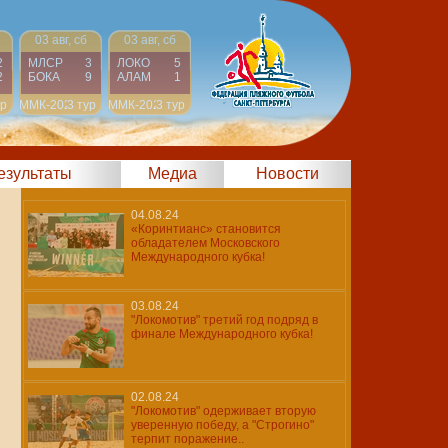
03 авг, сб
03 авг, сб
2
МЛСР
3
ЛОКО
5
2
БОКА
9
АЛАМ
1
ур
ММК-2024
3 тур
ММК-2024
3 тур
результаты
Медиа
Новости
04.08.24
«Коринтианс» становится
обладателем Московского
Международного кубка!
03.08.24
"Локомотив" третий год подряд в
финале Международного кубка!
02.08.24
"Локомотив" одерживает вторую
уверенную победу, а "Строгино"
терпит поражение..