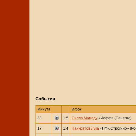
События
Минута
Игрок
33'
1:5
Силла Мамаду
«Йофф» (Сенегал)
17'
1:4
Панкратов Лука
«ПФК Строгино» (Ро