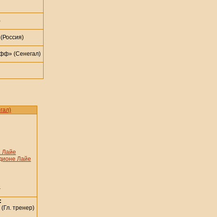
)
(Россия)
ф» (Сенегал)
гал)
 Лайе
дионе Лайе
е
:
(Гл. тренер)