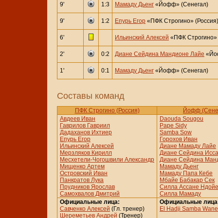
9'
1:3
Мамаду Дьенг
«Йофф» (Сенегал)
9'
1:2
Епурь Егор
«ПФК Строгино» (Россия
6'
Ильинский Алексей
«ПФК Строгино» 
2'
0:2
Диане Сейдина Мандионе Лайе
«Йоф
1'
0:1
Мамаду Дьенг
«Йофф» (Сенегал)
Составы команд
ПФК Строгино (Россия)
Йофф (Сене
Авдеев Иван
Daouda Sougou
Гаврилов Гавриил
Pape Sidy
Дадаханов Ихтиер
Samba Sow
Епурь Егор
Горохов Иван
Ильинский Алексей
Диане Мамаду Лайе
Мерзляков Кирилл
Диане Сейдина Исса
Месхетели-Чогошвили Александр
Диане Сейдина Ман
Мищенко Артем
Мамаду Дьенг
Островский Иван
Мамаду Папа Кебе
Панкратов Лука
Мбайе Бабакар Сек
Прудников Ярослав
Силла Ассане Ндой
Самохвалов Дмитрий
Силла Мамаду
Официальные лица:
Официальные лица
Савченко Алексей
(Гл. тренер)
El Hadji Samba Wane
Шереметьев Андрей
(Тренер)