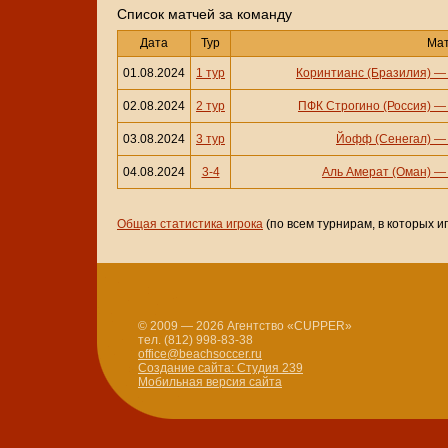
Cписок матчей за команду
Дата
Тур
Ма
01.08.2024
1 тур
Коринтианс (Бразилия)
02.08.2024
2 тур
ПФК Строгино (Россия)
03.08.2024
3 тур
Йофф (Сенегал)
04.08.2024
3-4
Аль Амерат (Оман)
Общая статистика игрока
(по всем турнирам, в которых и
© 2009 — 2026 Агентство «CUPPER»
тел. (812) 998-83-38
office@beachsoccer.ru
Создание сайта: Студия 239
Мобильная версия сайта