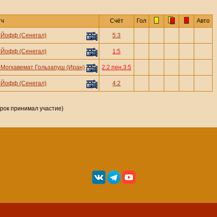
тч
Счёт
Гол
Авто
—
Йофф (Сенегал)
5:3
—
Йофф (Сенегал)
1:5
—
Могхавемат Гользапуш (Иран)
2:2 пен.3:5
—
Йофф (Сенегал)
4:2
грок принимал участие)