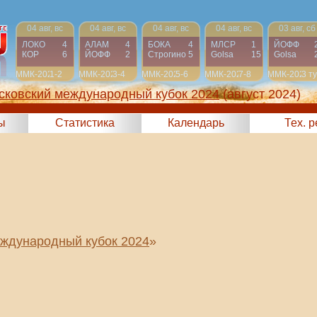
04 авг, вс
04 авг, вс
04 авг, вс
04 авг, вс
03 авг, сб
ЛОКО
4
АЛАМ
4
БОКА
4
МЛСР
1
ЙОФФ
КОР
6
ЙОФФ
2
Строгино
5
Golsa
15
Golsa
ММК-2024
1-2
ММК-2024
3-4
ММК-2024
5-6
ММК-2024
7-8
ММК-2024
3 т
сковский международный кубок 2024
(август 2024)
ы
Статистика
Календарь
Тех. 
ждународный кубок 2024
»