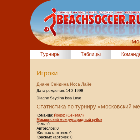
Мо
Турниры
Таблицы
Команд
Игроки
Диане Сейдина Исса Лайе
Дата рождения: 14.2.1999
Diagne Seydina Issa Laye
Статистика по турниру «
Московский ме
Команда:
Йофф (Сенегал)
Московский международный кубок
Голы: 0
Автоголов: 0
Желтых карточек: 0
Красных карточек: 0