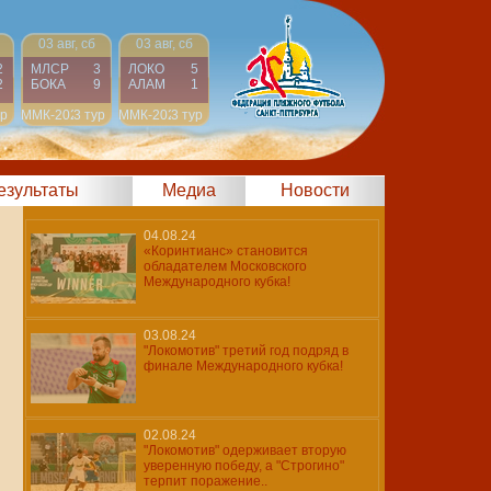
03 авг, сб
03 авг, сб
2
МЛСР
3
ЛОКО
5
2
БОКА
9
АЛАМ
1
ур
ММК-2024
3 тур
ММК-2024
3 тур
результаты
Медиа
Новости
04.08.24
«Коринтианс» становится
обладателем Московского
Международного кубка!
03.08.24
"Локомотив" третий год подряд в
финале Международного кубка!
02.08.24
"Локомотив" одерживает вторую
уверенную победу, а "Строгино"
терпит поражение..