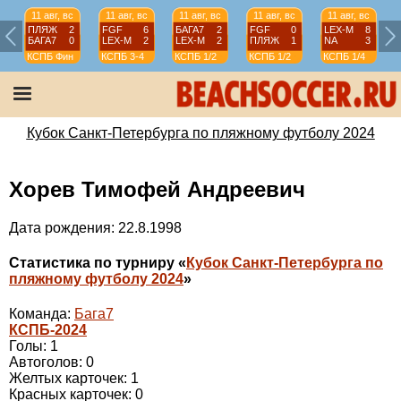
11 авг, вс
11 авг, вс
11 авг, вс
11 авг, вс
11 авг, вс
ПЛЯЖ
2
FGF
6
БАГА7
2
FGF
0
LEX-М
8
БАГА7
0
LEX-М
2
LEX-М
2
ПЛЯЖ
1
NA
3
КСПБ
Фин
КСПБ
3-4
КСПБ
1/2
КСПБ
1/2
КСПБ
1/4
Кубок Санкт-Петербурга по пляжному футболу 2024
Хорев Тимофей Андреевич
Дата рождения: 22.8.1998
Статистика по турниру «
Кубок Санкт-Петербурга по
пляжному футболу 2024
»
Команда:
Бага7
КСПБ-2024
Голы: 1
Автоголов: 0
Желтых карточек: 1
Красных карточек: 0