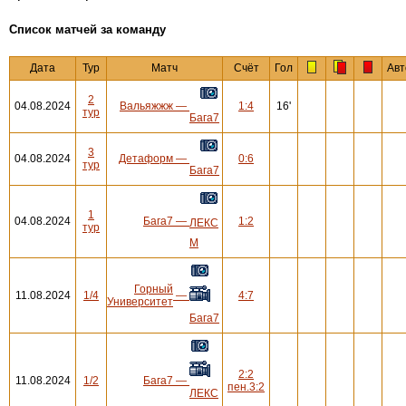
Cписок матчей за команду
Дата
Тур
Матч
Счёт
Гол
Авт
2
04.08.2024
Вальяжжж
—
1:4
16'
тур
Бага7
3
04.08.2024
Детаформ
—
0:6
тур
Бага7
1
04.08.2024
Бага7
—
1:2
ЛЕКС
тур
М
Горный
11.08.2024
1/4
—
4:7
Университет
Бага7
2:2
11.08.2024
1/2
Бага7
—
пен.3:2
ЛЕКС