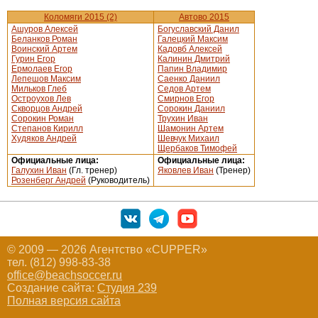
Коломяги 2015 (2)
Автово 2015
Ашуров Алексей
Богуславский Данил
Беланков Роман
Галецкий Максим
Воинский Артем
Кадовб Алексей
Гурин Егор
Калинин Дмитрий
Ермолаев Егор
Папин Владимир
Лепешов Максим
Саенко Даниил
Мильков Глеб
Седов Артем
Остроухов Лев
Смирнов Егор
Скворцов Андрей
Сорокин Даниил
Сорокин Роман
Трухин Иван
Степанов Кирилл
Шамонин Артем
Худяков Андрей
Шевчук Михаил
Щербаков Тимофей
Официальные лица:
Официальные лица:
Галухин Иван
(Гл. тренер)
Яковлев Иван
(Тренер)
Розенберг Андрей
(Руководитель)
© 2009 — 2026 Агентство «CUPPER»
тел. (812) 998-83-38
office@beachsoccer.ru
Создание сайта:
Студия 239
Полная версия сайта