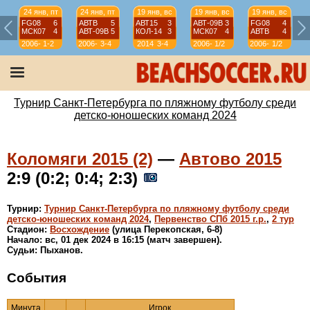
24 янв, пт
24 янв, пт
19 янв, вс
19 янв, вс
19 янв, вс
FG08
6
АВТВ
5
АВТ15
3
АВТ-09B
3
FG08
4
МСК07
4
АВТ-09B
5
КОЛ-14
3
МСК07
4
АВТВ
4
2006-
1-2
2006-
3-4
2014
3-4
2006-
1/2
2006-
1/2
07
07
07
07
Турнир Санкт-Петербурга по пляжному футболу среди
детско-юношеских команд 2024
Коломяги 2015 (2)
—
Автово 2015
2:9 (0:2; 0:4; 2:3)
Турнир:
Турнир Санкт-Петербурга по пляжному футболу среди
детско-юношеских команд 2024
,
Первенство СПб 2015 г.р.
,
2 тур
Стадион:
Восхождение
(улица Перекопская, 6-8)
Начало: вс, 01 дек 2024 в 16:15 (матч завершен).
Судьи: Пыханов.
События
Минута
Игрок