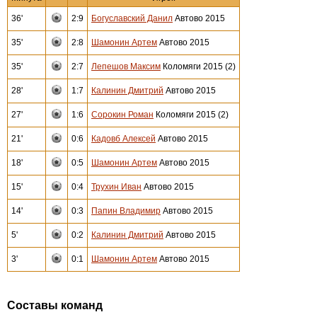
36'
2:9
Богуславский Данил
Автово 2015
35'
2:8
Шамонин Артем
Автово 2015
35'
2:7
Лепешов Максим
Коломяги 2015 (2)
28'
1:7
Калинин Дмитрий
Автово 2015
27'
1:6
Сорокин Роман
Коломяги 2015 (2)
21'
0:6
Кадовб Алексей
Автово 2015
18'
0:5
Шамонин Артем
Автово 2015
15'
0:4
Трухин Иван
Автово 2015
14'
0:3
Папин Владимир
Автово 2015
5'
0:2
Калинин Дмитрий
Автово 2015
3'
0:1
Шамонин Артем
Автово 2015
Составы команд