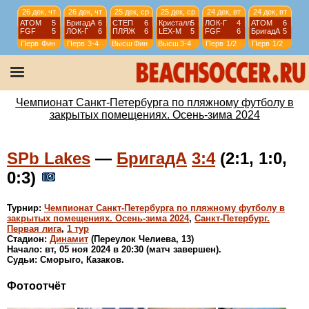
26 дек, чт
26 дек, чт
25 дек, ср
25 дек, ср
24 дек, вт
24 дек, вт
АТОМ
5
БригадА
6
СТЕП
6
Кристалл
5
ЛОК-Г
4
АТОМ
6
FGF
5
ЛОК-Г
6
ПЛЯЖ
6
LEX-М
5
FGF
6
БригадА
5
Перв
Фин
Перв
3-4
Высш
Фин
Высш
3-4
Перв
1/2
Перв
1/2
23 дек, пн
23 дек, пн
20 дек, пт
20 дек, пт
ТСТ
6
Горный
2
WKRIS
2
WЛОКО
4
FGF
11
БригадА
5
СПбW
1
ЗВМ
5
Перв
1/4
Перв
1/4
WSPb
ФИН
WSPb
Фин
Чемпионат Санкт-Петербурга по пляжному футболу в
закрытых помещениях. Осень-зима 2024
SPb Lakes
—
БригадА
3:4
(2:1, 1:0,
0:3)
Турнир:
Чемпионат Санкт-Петербурга по пляжному футболу в
закрытых помещениях. Осень-зима 2024
,
Санкт-Петербург.
Первая лига
,
1 тур
Стадион:
Динамит
(Переулок Челиева, 13)
Начало: вт, 05 ноя 2024 в 20:30 (матч завершен).
Судьи: Сморыго, Казаков.
Фотоотчёт