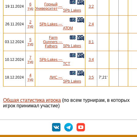
6
Горный
19.11.2024
—
3:2
тур
Университет
SPb Lakes
2
26.11.2024
SPb Lakes
—
2:4
тур
АТОМ
Farm
5
03.12.2024
Gunners
—
8:1
тур
SPb Lakes
Fathers
7
10.12.2024
SPb Lakes
—
3:4
тур
ТСТ
4
18.12.2024
ЛИС
—
3:5
7',21'
тур
SPb Lakes
Общая статистика игрока
(по всем турнирам, в которых
игрок принимал участие)