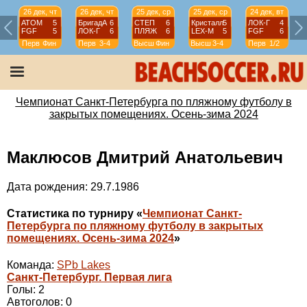
26 дек, чт
26 дек, чт
25 дек, ср
25 дек, ср
24 дек, вт
АТОМ
5
БригадА
6
СТЕП
6
Кристалл
5
ЛОК-Г
4
FGF
5
ЛОК-Г
6
ПЛЯЖ
6
LEX-М
5
FGF
6
Перв
Фин
Перв
3-4
Высш
Фин
Высш
3-4
Перв
1/2
Чемпионат Санкт-Петербурга по пляжному футболу в
закрытых помещениях. Осень-зима 2024
Маклюсов Дмитрий Анатольевич
Дата рождения: 29.7.1986
Статистика по турниру «
Чемпионат Санкт-
Петербурга по пляжному футболу в закрытых
помещениях. Осень-зима 2024
»
Команда:
SPb Lakes
Санкт-Петербург. Первая лига
Голы: 2
Автоголов: 0