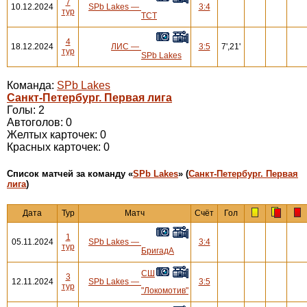
7
10.12.2024
SPb Lakes
—
3:4
тур
ТСТ
4
18.12.2024
ЛИС
—
3:5
7',21'
тур
SPb Lakes
Команда:
SPb Lakes
Санкт-Петербург. Первая лига
Голы: 2
Автоголов: 0
Желтых карточек: 0
Красных карточек: 0
Cписок матчей за команду «
SPb Lakes
» (
Санкт-Петербург. Первая
лига
)
Дата
Тур
Матч
Счёт
Гол
1
05.11.2024
SPb Lakes
—
3:4
тур
БригадА
СШ
3
12.11.2024
SPb Lakes
—
3:5
тур
"Локомотив"