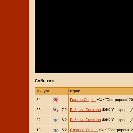
События
Минута
Игрок
34'
Рожина София
ЖФК "Сестрорецк" 20
33'
7:2
Боброва Снежана
ЖФК "Сестрорецк"
32'
6:2
Боброва Снежана
ЖФК "Сестрорецк"
19'
5:2
Славова Ульяна
ЖФК "Сестрорецк" 