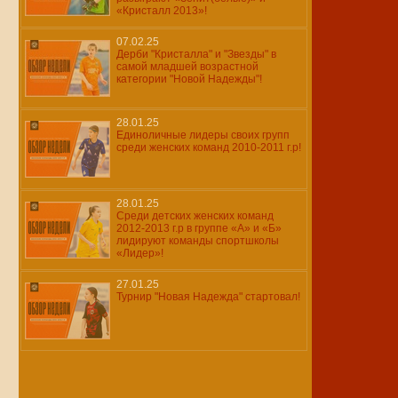
«Кристалл 2013»!
07.02.25
Дерби "Кристалла" и "Звезды" в
самой младшей возрастной
категории "Новой Надежды"!
28.01.25
Единоличные лидеры своих групп
среди женских команд 2010-2011 г.р!
28.01.25
Среди детских женских команд
2012-2013 г.р в группе «А» и «Б»
лидируют команды спортшколы
«Лидер»!
27.01.25
Турнир "Новая Надежда" стартовал!