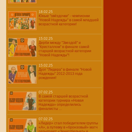
18.02.25
Юные "звёздочки" - чемпионки
"Новой Надежды" в самой младшей
возрастной категории!
15.02.25
Дерби между "Звездой" и
"Кристаллом" в финале самой
старшей возрастной категории
"Новой Надежды"!
15.02.25
Дуэт "Лидера" в финале "Новой
Надежды" 2012-2013 года
рождения!
07.02.25
В самой старшей возрастной
категории турнира «Новая
Надежда» определились
финалисты ...
07.02.25
«Лидер» стал победителем группы
«А», а путевку в «бронзовый» матч
разыграют «Зенит(белые)» и