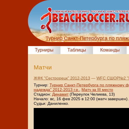
Турнир Санкт-Петербурга по пля
Турниры
Таблицы
Команды
Матчи
ЖФК "Сестрорецк" 2012-2013
—
WFC СШОР№2 "К
Турнир:
Турнир Санкт-Петербурга по пляжному ф
надежда" 2012-2013 г.р.
,
Матч за III место
Стадион:
Динамит
(Переулок Челиева, 13)
Начало: вс, 16 фев 2025 в 12:00 (матч завершен).
Судьи: Даниленко.