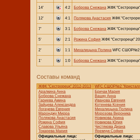
14'
4:2
Боброва Снежана
ЖФК "Сестрорецк"
12'
4:1
Полякова Анастасия
ЖФК "Сестрорец
7'
3:1
Боброва Снежана
ЖФК "Сестрорецк"
5'
2:1
Рожина София
ЖФК "Сестрорецк" 20
2'
1:1
Михалицына Полина
WFC СШОР№2 "
1'
1:0
Боброва Снежана
ЖФК "Сестрорецк"
Составы команд
ЖФК "Сестрорецк" 2012-2013
WFC СШОР№2 "Кристалл
Аралкина Анна
Бричак Мария
Боброва Снежана
Вашку Анна
Гариева Амина
Иванова Евгения
Зайцева Александра
Котенева Ксения
Логачева Евгения
Михалицына Полина
Маронджу Мирра
Морозова Вероника
Полякова Анастасия
Новикова Арина
Рожина София
Новикова Юлия
Славова Ульяна
Чистякова Диана
Токарева Мария
Яремчук София
Официальные лица:
Официальные лица: