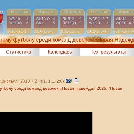
16 фев, вс
16 фев, вс
16 фев, вс
16 фев, вс
16 фев, в
WЗ-10
4
WK10-О
4
ЛИД12
2
WСЕС12
7
WК-14
WК10W
6
WК11
5
ЛД12(2)
3
WК-13
2
WСЕС14
2010-11
1-2
2010-11
3-4
2012-13
1-2
2012-13
3-4
2014-15
3 т
жному футболу среди команд девочек «Новая Надеж
2025)
Статистика
Календарь
Тех. результаты
ристалл" 2013
7:2 (4:1, 1:1, 2:0)
утболу среди команд девочек «Новая Надежда» 2025
,
"Новая