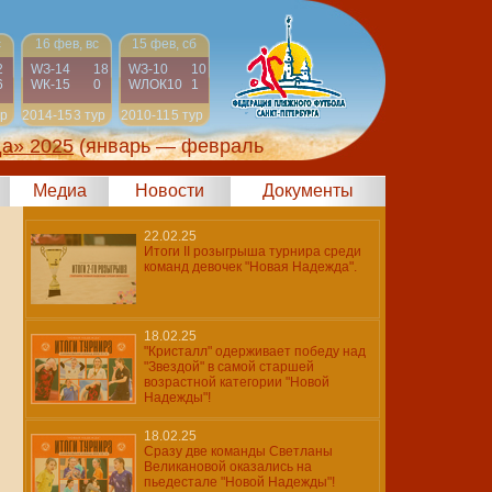
с
16 фев, вс
15 фев, сб
2
WЗ-14
18
WЗ-10
10
6
WК-15
0
WЛОК10
1
ур
2014-15
3 тур
2010-11
5 тур
да» 2025
(январь — февраль
Медиа
Новости
Документы
22.02.25
Итоги II розыгрыша турнира среди
команд девочек "Новая Надежда".
18.02.25
"Кристалл" одерживает победу над
"Звездой" в самой старшей
возрастной категории "Новой
Надежды"!
18.02.25
Сразу две команды Светланы
Великановой оказались на
пьедестале "Новой Надежды"!