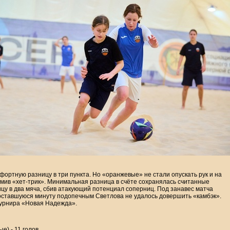
фортную разницу в три пункта. Но «оранжевые» не стали опускать рук и на
мив «хет-трик». Минимальная разница в счёте сохранялась считанные
цу в два мяча, сбив атакующий потенциал соперниц. Под занавес матча
а оставшуюся минуту подопечным Светлова не удалось довершить «камбэк».
турнира «Новая Надежда».
е) - 11 голов