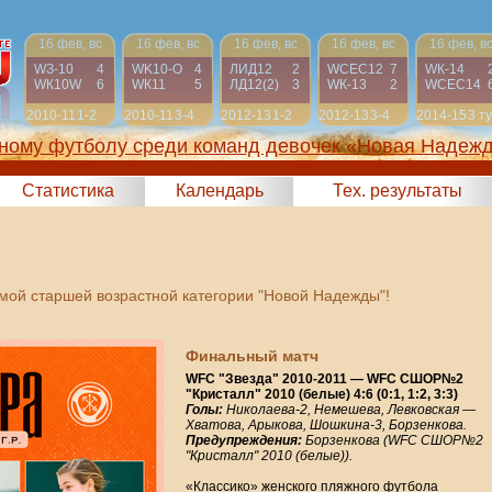
16 фев, вс
16 фев, вс
16 фев, вс
16 фев, вс
16 фев, в
WЗ-10
4
WK10-О
4
ЛИД12
2
WСЕС12
7
WК-14
WК10W
6
WК11
5
ЛД12(2)
3
WК-13
2
WСЕС14
2010-11
1-2
2010-11
3-4
2012-13
1-2
2012-13
3-4
2014-15
3 т
жному футболу среди команд девочек «Новая Надеж
2025)
Статистика
Календарь
Тех. результаты
амой старшей возрастной категории "Новой Надежды"!
Финальный матч
WFC "Звезда" 2010-2011 — WFC СШОР№2
"Кристалл" 2010 (белые) 4:6 (0:1, 1:2, 3:3)
Голы:
Николаева-2, Немешева, Левковская —
Хватова, Арыкова, Шошкина-3, Борзенкова.
Предупреждения:
Борзенкова (WFC СШОР№2
"Кристалл" 2010 (белые)).
«Классико» женского пляжного футбола