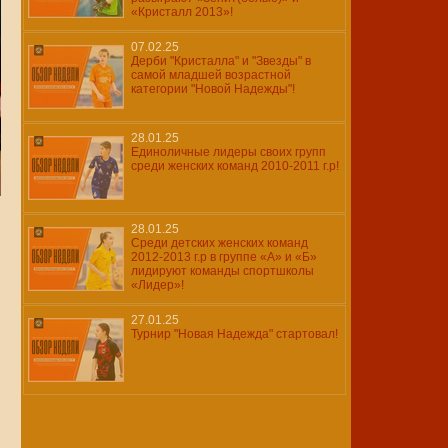
«Кристалл 2013»!
07.02.25
Дерби "Кристалла" и "Звезды" в
самой младшей возрастной
категории "Новой Надежды"!
28.01.25
Единоличные лидеры своих групп
среди женских команд 2010-2011 г.р!
28.01.25
Среди детских женских команд
2012-2013 г.р в группе «А» и «Б»
лидируют команды спортшколы
«Лидер»!
27.01.25
Турнир "Новая Надежда" стартовал!