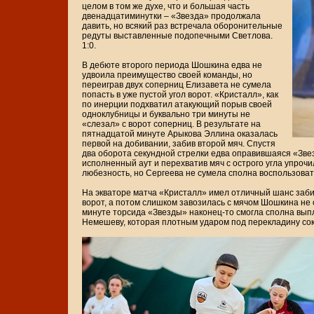
целом в том же духе, что и большая часть
двенадцатиминутки – «Звезда» продолжала
давить, но всякий раз встречала оборонительные
редуты выставленные подопечными Светлова.
1:0.
В дебюте второго периода Шошкина едва не
удвоила преимущество своей команды, но
переиграв двух соперниц Елизавета не сумела
попасть в уже пустой угол ворот. «Кристалл», как
по инерции подхватил атакующий порыв своей
одноклубницы и буквально три минуты не
«слезал» с ворот соперниц. В результате на
пятнадцатой минуте Арыкова Эллина оказалась
первой на добивании, забив второй мяч. Спустя
два оборота секундной стрелки едва оправившаяся «Зве
исполненный аут и перехватив мяч с острого угла упроч
любезность, но Сергеева не сумела сполна воспользова
На экваторе матча «Кристалл» имел отличный шанс заби
ворот, а потом слишком завозилась с мячом Шошкина не 
минуте торсида «Звезды» наконец-то смогла сполна вып
Немешеву, которая плотным ударом под перекладину сокр