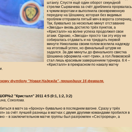
штангу. Спустя ещё один оборот секундной
стрелки Сырвачева за счёт дриблинга прорвалась
к чужим воротам и выполнила своевременную
передачу на Шошкину, которая без видимых
проблем отправила пятый мяч в ворота соперниц.
Так, буквально за несколько минут отставание
«Звезды» вновь достигло трёх пунктов, а
«Кристалл» на волне успеха продолжил свои
атаки. Однако, «Звезда» просто так эту игру не
собиралась отдавать и на тридцать первой
минуте Николаева своим голом вселила надежду
на итоговый успех, но финальный штурм не
задался. За две минуты до финального свистка
Шошкина оформила «хет-трик», а гол Левковской
стал лишь красивым завершением турнира. 6:4 –
«Кристалл» в прекрасном по накалу матчу
и.
ному футболу "Новая Надежда", прошедших 16 февраля.
№2 "Кристалл" 2011 4:5 (0:1, 1:2, 3:2)
ина, Соколова.
ться в матч за «бронзу» буквально в последнем вагоне. Сразу у трёх
лл» за счёт лучшей разницы в матчах с двумя другими командами пробился в
но – в заключительном матче группы был разгромлен «Сестрорецк», а