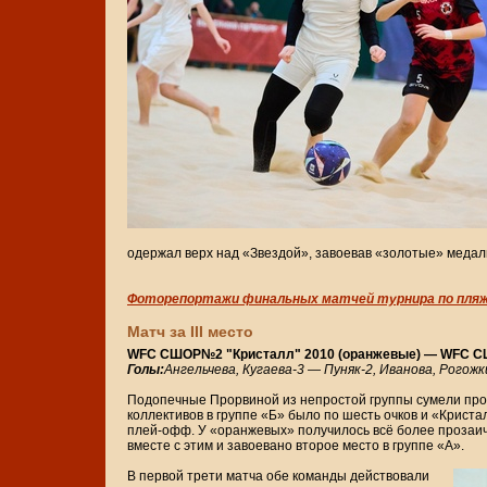
одержал верх над «Звездой», завоевав «золотые» медал
Фоторепортажи финальных матчей турнира по пляж
Матч за III место
WFC СШОР№2 "Кристалл" 2010 (оранжевые) — WFC СШОР
Голы:
Ангельчева, Кугаева-3 — Пуняк-2, Иванова, Рогожк
Подопечные Прорвиной из непростой группы сумели проби
коллективов в группе «Б» было по шесть очков и «Криста
плей-офф. У «оранжевых» получилось всё более прозаич
вместе с этим и завоевано второе место в группе «А».
В первой трети матча обе команды действовали