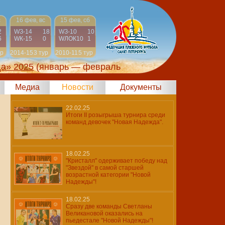
с
16 фев, вс
15 фев, сб
2
WЗ-14
18
WЗ-10
10
6
WК-15
0
WЛОК10
1
ур
2014-15
3 тур
2010-11
5 тур
да» 2025
(январь — февраль
Медиа
Новости
Документы
22.02.25
Итоги II розыгрыша турнира среди
команд девочек "Новая Надежда".
18.02.25
"Кристалл" одерживает победу над
"Звездой" в самой старшей
возрастной категории "Новой
Надежды"!
18.02.25
Сразу две команды Светланы
Великановой оказались на
пьедестале "Новой Надежды"!