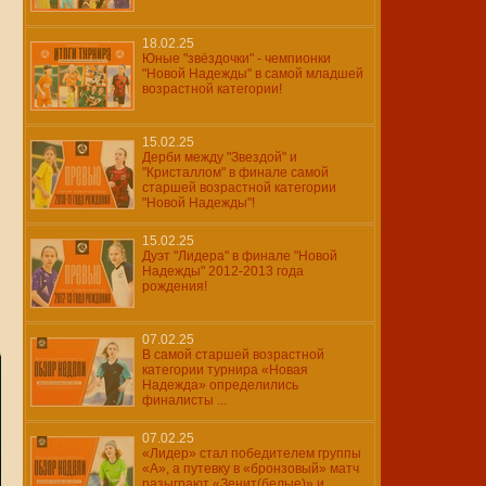
18.02.25
Юные "звёздочки" - чемпионки
"Новой Надежды" в самой младшей
возрастной категории!
15.02.25
Дерби между "Звездой" и
"Кристаллом" в финале самой
старшей возрастной категории
"Новой Надежды"!
15.02.25
Дуэт "Лидера" в финале "Новой
Надежды" 2012-2013 года
рождения!
07.02.25
В самой старшей возрастной
категории турнира «Новая
Надежда» определились
финалисты ...
07.02.25
«Лидер» стал победителем группы
«А», а путевку в «бронзовый» матч
разыграют «Зенит(белые)» и