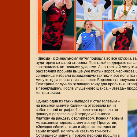
«Звезда» к финальному матчу подошла во все оружии, з
аудиторию со своей стороны. При такой поддержке нача
завершились не точными ударами. А на третьей минуте 
расстояния пробила выше уже пустых ворот. Чернякова 
соперницы избрали выжидающую тактику и все попытки «
минуте, едва появившись на песке Борзенкова получила 
Екатерина получила отличную точку для пробития штраф
в перекладину. После упущенного шанса, «Звезда» прод
контратаками.
Однако один из таких выпадов и стал голевым –
на восьмой минуте Калинина отвоевала мяч в
собственной штрафной, после чего прошла по
флангу и разрезающей передачей вывела
Хватову на рандеву с голкипером. Ксения первым
же касанием перевела мяч в сетку. Пропустив,
«Звезда» сбавила темп и «Кристалл» едва не
забил второй, но чуть не хватило точности.
Оставшиеся минуты первого периода прошли в