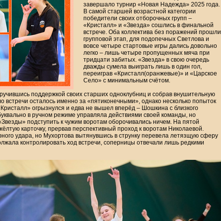
завершало турнир «Новая Надежда» 2025 года.
В самой старшей возрастной категории
победители своих отборочных групп –
«Кристалл» и «Звезда» сошлись в финальной
встрече. Оба коллектива без поражений прошли
групповой этап, для подопечных Светлова и
вовсе четыре стартовые игры дались довольно
легко – лишь четыре пропущенных мяча при
тридцати забитых. «Звезда» в свою очередь
дважды сумела выиграть лишь в один гол,
переиграв «Кристалл(оранжевые)» и «Царское
Село» с минимальным счётом.
аручившись поддержкой своих старших одноклубниц и собрав внушительную
ло встречи осталось именно за «пятиконечными», однако несколько попыток
«Кристалл» огрызнулся и едва не вышел вперёд – Шошкина с близкого
буквально в ручном режиме управляла действиями своей команды, но
Звезды» подступить к чужим воротам оборочивались ничем. На пятой
жёлтую карточку, прервав перспективный проход к воротам Николаевой.
ного удара, но Мухортова вытянувшись в струнку перевела летязщую сферу
олжала контролировать ход встречи, соперницы отвечали лишь редкими