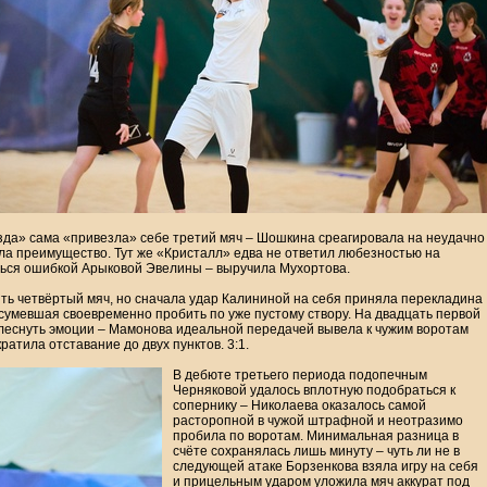
зда» сама «привезла» себе третий мяч – Шошкина среагировала на неудачно
ила преимущество. Тут же «Кристалл» едва не ответил любезностью на
ться ошибкой Арыковой Эвелины – выручила Мухортова.
ть четвёртый мяч, но сначала удар Калининой на себя приняла перекладина
сумевшая своевременно пробить по уже пустому створу. На двадцать первой
леснуть эмоции – Мамонова идеальной передачей вывела к чужим воротам
атила отставание до двух пунктов. 3:1.
В дебюте третьего периода подопечным
Черняковой удалось вплотную подобраться к
сопернику – Николаева оказалось самой
расторопной в чужой штрафной и неотразимо
пробила по воротам. Минимальная разница в
счёте сохранялась лишь минуту – чуть ли не в
следующей атаке Борзенкова взяла игру на себя
и прицельным ударом уложила мяч аккурат под