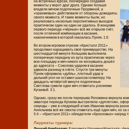
на встречных курсах, поочередно создавая
моменты у ворот друг друга. Однако больше
владели мячом подопечные Прорвиной, а
«оранжевые» действовали от обороны дожидаясь
своего момента. И такие моменты были, но
реализовать несколько перспективных выходов
практически один на один не удалось. В концовке
первого периода «чёрные» всё же открыли счёт,
после отличной комбинации в касание,
наконечником в которой оказалась Пуняк. 1:0.
Во втором игровом отрезке «Кристалл 2011»
продолжил наращивать своё преимущество. На
шестнадцатой минуте Кольцова выполнила
поперечную передачу из аута практически через
всю площадку и мяч никого не коснувшись дошёл
до адресата – Соколова ударом в касание
удвоила разницу в счёте. Спустя три минуты
Пуняк оформила «дубль», плотный удар в
дальний угол не оставил шансов голкиперу. На
двадцать четвёртой минуте подопечные
Светлова сумели один мяч отквитать усилиями
Кугаевой. 3:1.
Однако, сразу же после перерыва Рогожкина вернула ком
экваторе периода Кугаева выстрелила «дуплетом», офор
секунды – уже в следующей атаке Иванова вернула разни
Ангельчева всё же смогла отквитать ещё один мяч, но з
5:4 – «Кристалл 2011» обладатели «бронзовых» наград 
Лауреаты турнира:
Лучший бомбардир:
Елизавета Шошкина(Кристалл - белы