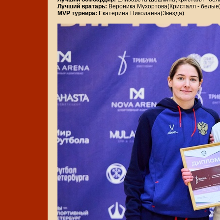
Лучший вратарь:
Вероника Мухортова(Кристалл - белые
MVP турнира:
Екатерина Николаева(Звезда)