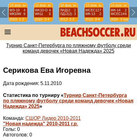
16 фев, вс
16 фев, вс
16 фев, вс
16 фев, вс
16 фев, вс
WЗ-10
4
WK10-О
4
ЛИД12
2
WСЕС12
7
WК-14
2
WК10W
6
WК11
5
ЛД12(2)
3
WК-13
2
WСЕС14
6
2010-
1-2
2010-
3-4
2012-
1-2
2012-
3-4
2014-
3 тур
11
11
13
13
15
Турнир Санкт-Петербурга по пляжному футболу среди
команд девочек «Новая Надежда» 2025
Серикова Ева Игоревна
Дата рождения: 5.11.2010
Статистика по турниру «
Турнир Санкт-Петербурга
по пляжному футболу среди команд девочек «Новая
Надежда» 2025
»
Команда:
СШОР Лидер 2010-2011
"Новая надежда" 2010-2011 г.р.
Голы: 0
Автоголов: 0