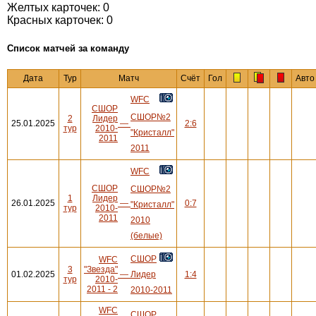
Желтых карточек: 0
Красных карточек: 0
Cписок матчей за команду
Дата
Тур
Матч
Счёт
Гол
Авто
WFC
СШОР
СШОР№2
2
Лидер
25.01.2025
—
2:6
тур
2010-
"Кристалл"
2011
2011
WFC
СШОР
СШОР№2
1
Лидер
26.01.2025
—
0:7
"Кристалл"
тур
2010-
2011
2010
(белые)
СШОР
WFC
3
"Звезда"
01.02.2025
—
Лидер
1:4
тур
2010-
2011 - 2
2010-2011
WFC
СШОР