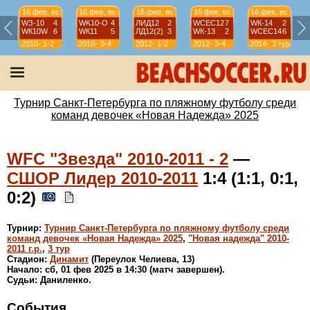
16 фев, вс
16 фев, вс
16 фев, вс
16 фев, вс
16 фев, вс
WЗ-10
4
WK10-О
4
ЛИД12
2
WСЕС12
7
WК-14
2
WК10W
6
WК11
5
ЛД12(2)
3
WК-13
2
WСЕС14
6
2010-
1-2
2010-
3-4
2012-
1-2
2012-
3-4
2014-
3 тур
11
11
13
13
15
Турнир Санкт-Петербурга по пляжному футболу среди
команд девочек «Новая Надежда» 2025
WFC "Звезда" 2010-2011 - 2
—
СШОР Лидер 2010-2011
1:4 (1:1, 0:1,
0:2)
Турнир:
Турнир Санкт-Петербурга по пляжному футболу среди
команд девочек «Новая Надежда» 2025
,
"Новая надежда" 2010-
2011 г.р.
,
3 тур
Стадион:
Динамит
(Переулок Челиева, 13)
Начало: сб, 01 фев 2025 в 14:30 (матч завершен).
Судьи: Даниленко.
События