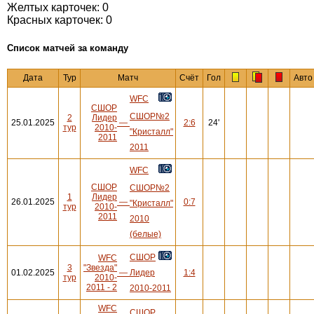
Желтых карточек: 0
Красных карточек: 0
Cписок матчей за команду
Дата
Тур
Матч
Счёт
Гол
Авто
WFC
СШОР
СШОР№2
2
Лидер
25.01.2025
—
2:6
24'
тур
2010-
"Кристалл"
2011
2011
WFC
СШОР
СШОР№2
1
Лидер
26.01.2025
—
0:7
"Кристалл"
тур
2010-
2011
2010
(белые)
СШОР
WFC
3
"Звезда"
01.02.2025
—
Лидер
1:4
тур
2010-
2011 - 2
2010-2011
WFC
СШОР