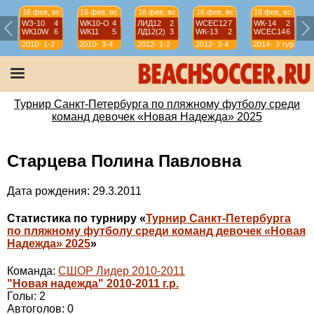
16 фев, вс
16 фев, вс
16 фев, вс
16 фев, вс
16 фев, вс
WЗ-10
4
WK10-О
4
ЛИД12
2
WСЕС12
7
WК-14
2
WК10W
6
WК11
5
ЛД12(2)
3
WК-13
2
WСЕС14
6
2010-
1-2
2010-
3-4
2012-
1-2
2012-
3-4
2014-
3 тур
11
11
13
13
15
Турнир Санкт-Петербурга по пляжному футболу среди
команд девочек «Новая Надежда» 2025
Старцева Полина Павловна
Дата рождения: 29.3.2011
Статистика по турниру «
Турнир Санкт-Петербурга
по пляжному футболу среди команд девочек «Новая
Надежда» 2025
»
Команда:
СШОР Лидер 2010-2011
"Новая надежда" 2010-2011 г.р.
Голы: 2
Автоголов: 0