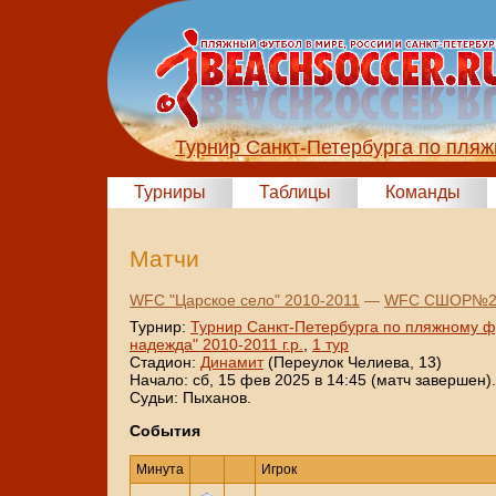
Турнир Санкт-Петербурга по пля
Турниры
Таблицы
Команды
Матчи
WFC "Царское село" 2010-2011
—
WFC СШОР№2 "
Турнир:
Турнир Санкт-Петербурга по пляжному ф
надежда" 2010-2011 г.р.
,
1 тур
Стадион:
Динамит
(Переулок Челиева, 13)
Начало: сб, 15 фев 2025 в 14:45 (матч завершен).
Судьи: Пыханов.
События
Минута
Игрок