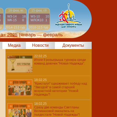
с
16 фев, вс
15 фев, сб
2
WЗ-14
18
WЗ-10
10
6
WК-15
0
WЛОК10
1
ур
2014-15
3 тур
2010-11
5 тур
да» 2025
(январь — февраль
Медиа
Новости
Документы
22.02.25
Итоги II розыгрыша турнира среди
команд девочек "Новая Надежда".
18.02.25
"Кристалл" одерживает победу над
"Звездой" в самой старшей
возрастной категории "Новой
Надежды"!
18.02.25
Сразу две команды Светланы
Великановой оказались на
пьедестале "Новой Надежды"!