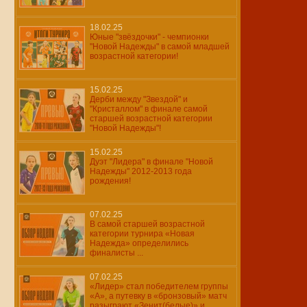
18.02.25
Юные "звёздочки" - чемпионки
"Новой Надежды" в самой младшей
возрастной категории!
15.02.25
Дерби между "Звездой" и
"Кристаллом" в финале самой
старшей возрастной категории
"Новой Надежды"!
15.02.25
Дуэт "Лидера" в финале "Новой
Надежды" 2012-2013 года
рождения!
07.02.25
В самой старшей возрастной
категории турнира «Новая
Надежда» определились
финалисты ...
07.02.25
«Лидер» стал победителем группы
«А», а путевку в «бронзовый» матч
разыграют «Зенит(белые)» и