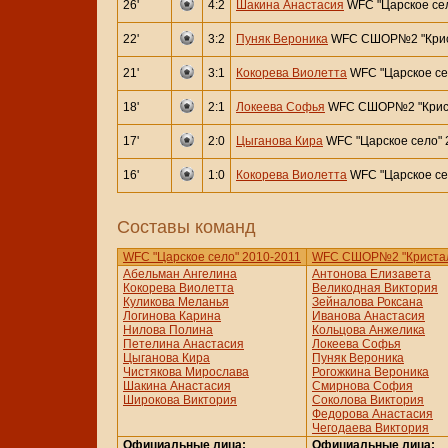
26'
4:2
Шакина Анастасия
WFC "Царское сел
22'
3:2
Пуняк Вероника
WFC СШОР№2 "Крис
21'
3:1
Кокорева Виолетта
WFC "Царское се
18'
2:1
Локеева Софья
WFC СШОР№2 "Крист
17'
2:0
Цыганова Кира
WFC "Царское село" 
16'
1:0
Кокорева Виолетта
WFC "Царское се
Составы команд
WFC "Царское село" 2010-2011
WFC СШОР№2 "Кристал
Абельман Ангелина
Антонова Елизавета
Кокорева Виолетта
Великодная Виктория
Куликова Меланья
Зейналова Роксана
Логинова Карина
Иванова Анастасия
Нилова Полина
Кольцова Анжелика
Петелина Анастасия
Локеева Софья
Цыганова Кира
Пуняк Вероника
Чистякова Мирослава
Рогожкина Вероника
Шакина Анастасия
Смирнова София
Широкова Виктория
Соколова Виктория
Федорова Анастасия
Чегодаева Виктория
Официальные лица:
Официальные лица: