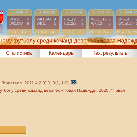
16 фев, вс
16 фев, вс
16 фев, вс
16 фев, вс
16 фев, в
WЗ-10
4
WK10-О
4
ЛИД12
2
WСЕС12
7
WК-14
WК10W
6
WК11
5
ЛД12(2)
3
WК-13
2
WСЕС14
2010-11
1-2
2010-11
3-4
2012-13
1-2
2012-13
3-4
2014-15
3 т
жному футболу среди команд девочек «Новая Надеж
2025)
Статистика
Календарь
Тех. результаты
Кристалл" 2011
4:2 (0:0, 3:2, 1:0)
утболу среди команд девочек «Новая Надежда» 2025
,
"Новая