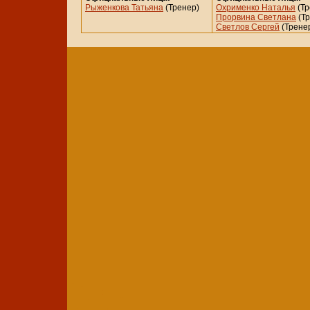
Рыженкова Татьяна
(Тренер)
Охрименко Наталья
(Тр
Прорвина Светлана
(Тр
Светлов Сергей
(Трене