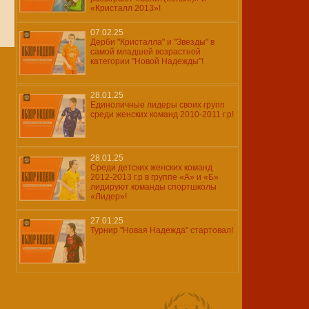
«Кристалл 2013»!
07.02.25
Дерби "Кристалла" и "Звезды" в
самой младшей возрастной
категории "Новой Надежды"!
28.01.25
Единоличные лидеры своих групп
среди женских команд 2010-2011 г.р!
28.01.25
Среди детских женских команд
2012-2013 г.р в группе «А» и «Б»
лидируют команды спортшколы
«Лидер»!
27.01.25
Турнир "Новая Надежда" стартовал!