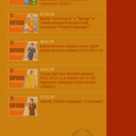
«Кристалл 2013»!
07.02.25
Дерби "Кристалла" и "Звезды" в
самой младшей возрастной
категории "Новой Надежды"!
28.01.25
Единоличные лидеры своих групп
среди женских команд 2010-2011 г.р!
28.01.25
Среди детских женских команд
2012-2013 г.р в группе «А» и «Б»
лидируют команды спортшколы
«Лидер»!
27.01.25
Турнир "Новая Надежда" стартовал!