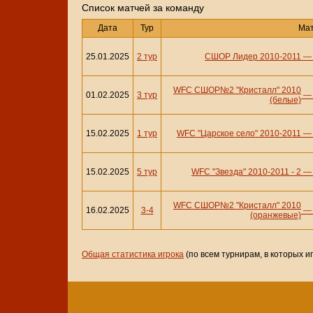
Cписок матчей за команду
Дата
Тур
Ма
25.01.2025
2 тур
СШОР Лидер 2010-2011
WFC СШОР№2 "Кристалл" 2010
01.02.2025
3 тур
(белые)
15.02.2025
1 тур
WFC "Царское село" 2010-2011
15.02.2025
5 тур
WFC "Звезда" 2010-2011 - 2
WFC СШОР№2 "Кристалл" 2010
16.02.2025
3-4
(оранжевые)
Общая статистика игрока
(по всем турнирам, в которых и