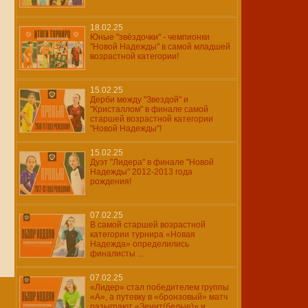
18.02.25
Юные "звёздочки" - чемпионки
"Новой Надежды" в самой младшей
возрастной категории!
15.02.25
Дерби между "Звездой" и
"Кристаллом" в финале самой
старшей возрастной категории
"Новой Надежды"!
15.02.25
Дуэт "Лидера" в финале "Новой
Надежды" 2012-2013 года
рождения!
07.02.25
В самой старшей возрастной
категории турнира «Новая
Надежда» определились
финалисты ...
07.02.25
«Лидер» стал победителем группы
«А», а путевку в «бронзовый» матч
разыграют «Зенит(белые)» и