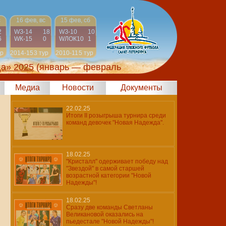
с
16 фев, вс
15 фев, сб
2
WЗ-14
18
WЗ-10
10
6
WК-15
0
WЛОК10
1
ур
2014-15
3 тур
2010-11
5 тур
да» 2025
(январь — февраль
Медиа
Новости
Документы
22.02.25
Итоги II розыгрыша турнира среди
команд девочек "Новая Надежда".
18.02.25
"Кристалл" одерживает победу над
"Звездой" в самой старшей
возрастной категории "Новой
Надежды"!
18.02.25
Сразу две команды Светланы
Великановой оказались на
пьедестале "Новой Надежды"!