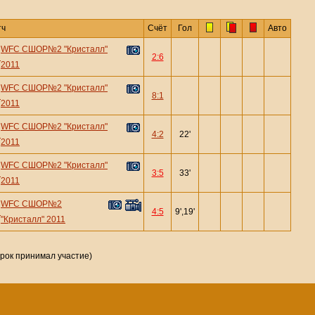
тч
Счёт
Гол
Авто
WFC СШОР№2 "Кристалл"
—
2:6
2011
WFC СШОР№2 "Кристалл"
—
8:1
2011
WFC СШОР№2 "Кристалл"
—
4:2
22'
2011
WFC СШОР№2 "Кристалл"
—
3:5
33'
2011
WFC СШОР№2
—
4:5
9',19'
"Кристалл" 2011
грок принимал участие)