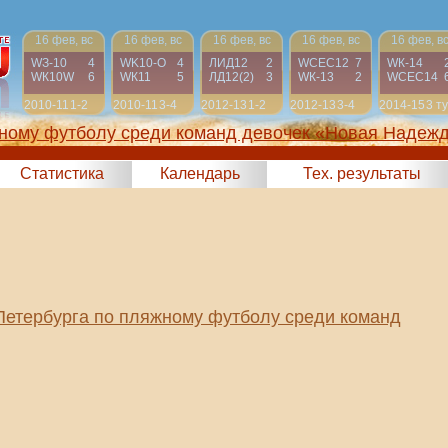
16 фев, вс
16 фев, вс
16 фев, вс
16 фев, вс
16 фев, в
WЗ-10
4
WK10-О
4
ЛИД12
2
WСЕС12
7
WК-14
WК10W
6
WК11
5
ЛД12(2)
3
WК-13
2
WСЕС14
2010-11
1-2
2010-11
3-4
2012-13
1-2
2012-13
3-4
2014-15
3 т
жному футболу среди команд девочек «Новая Надеж
2025)
Статистика
Календарь
Тех. результаты
Петербурга по пляжному футболу среди команд