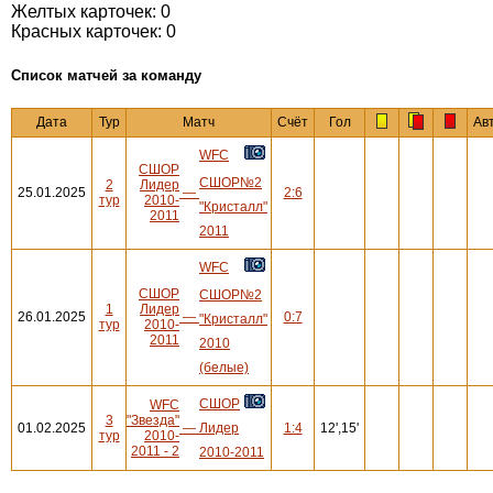
Желтых карточек: 0
Красных карточек: 0
Cписок матчей за команду
Дата
Тур
Матч
Счёт
Гол
Ав
WFC
СШОР
СШОР№2
2
Лидер
25.01.2025
—
2:6
тур
2010-
"Кристалл"
2011
2011
WFC
СШОР
СШОР№2
1
Лидер
26.01.2025
—
0:7
"Кристалл"
тур
2010-
2011
2010
(белые)
СШОР
WFC
3
"Звезда"
01.02.2025
—
Лидер
1:4
12',15'
тур
2010-
2011 - 2
2010-2011