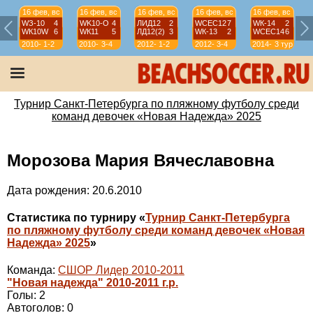
16 фев, вс
16 фев, вс
16 фев, вс
16 фев, вс
16 фев, вс
WЗ-10
4
WK10-О
4
ЛИД12
2
WСЕС12
7
WК-14
2
WК10W
6
WК11
5
ЛД12(2)
3
WК-13
2
WСЕС14
6
2010-
1-2
2010-
3-4
2012-
1-2
2012-
3-4
2014-
3 тур
11
11
13
13
15
Турнир Санкт-Петербурга по пляжному футболу среди
команд девочек «Новая Надежда» 2025
Морозова Мария Вячеславовна
Дата рождения: 20.6.2010
Статистика по турниру «
Турнир Санкт-Петербурга
по пляжному футболу среди команд девочек «Новая
Надежда» 2025
»
Команда:
СШОР Лидер 2010-2011
"Новая надежда" 2010-2011 г.р.
Голы: 2
Автоголов: 0