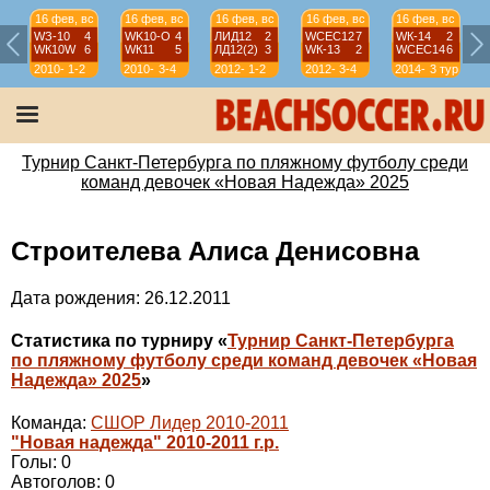
16 фев, вс
16 фев, вс
16 фев, вс
16 фев, вс
16 фев, вс
WЗ-10
4
WK10-О
4
ЛИД12
2
WСЕС12
7
WК-14
2
WК10W
6
WК11
5
ЛД12(2)
3
WК-13
2
WСЕС14
6
2010-
1-2
2010-
3-4
2012-
1-2
2012-
3-4
2014-
3 тур
11
11
13
13
15
Турнир Санкт-Петербурга по пляжному футболу среди
команд девочек «Новая Надежда» 2025
Строителева Алиса Денисовна
Дата рождения: 26.12.2011
Статистика по турниру «
Турнир Санкт-Петербурга
по пляжному футболу среди команд девочек «Новая
Надежда» 2025
»
Команда:
СШОР Лидер 2010-2011
"Новая надежда" 2010-2011 г.р.
Голы: 0
Автоголов: 0