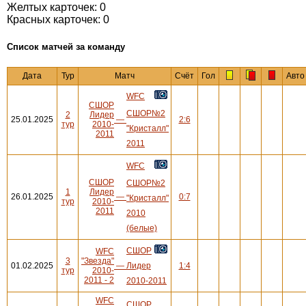
Желтых карточек: 0
Красных карточек: 0
Cписок матчей за команду
Дата
Тур
Матч
Счёт
Гол
Авто
WFC
СШОР
СШОР№2
2
Лидер
25.01.2025
—
2:6
тур
2010-
"Кристалл"
2011
2011
WFC
СШОР
СШОР№2
1
Лидер
26.01.2025
—
0:7
"Кристалл"
тур
2010-
2011
2010
(белые)
СШОР
WFC
3
"Звезда"
01.02.2025
—
Лидер
1:4
тур
2010-
2011 - 2
2010-2011
WFC
СШОР