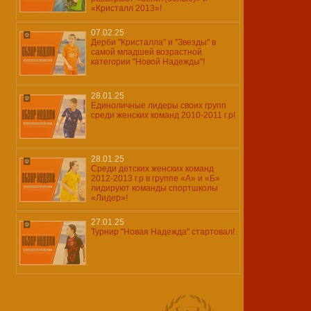
«Кристалл 2013»!
07.02.25
Дерби "Кристалла" и "Звезды" в
самой младшей возрастной
категории "Новой Надежды"!
28.01.25
Единоличные лидеры своих групп
среди женских команд 2010-2011 г.р!
28.01.25
Среди детских женских команд
2012-2013 г.р в группе «А» и «Б»
лидируют команды спортшколы
«Лидер»!
27.01.25
Турнир "Новая Надежда" стартовал!