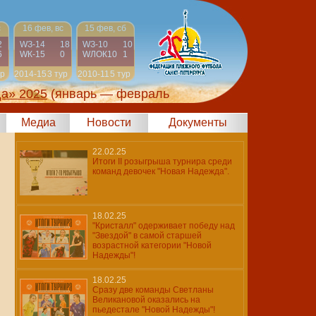
с
16 фев, вс
15 фев, сб
2
WЗ-14
18
WЗ-10
10
6
WК-15
0
WЛОК10
1
ур
2014-15
3 тур
2010-11
5 тур
да» 2025
(январь — февраль
Медиа
Новости
Документы
22.02.25
Итоги II розыгрыша турнира среди
команд девочек "Новая Надежда".
18.02.25
"Кристалл" одерживает победу над
"Звездой" в самой старшей
возрастной категории "Новой
Надежды"!
18.02.25
Сразу две команды Светланы
Великановой оказались на
пьедестале "Новой Надежды"!