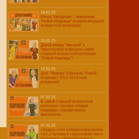
18.02.25
Юные "звёздочки" - чемпионки
"Новой Надежды" в самой младшей
возрастной категории!
15.02.25
Дерби между "Звездой" и
"Кристаллом" в финале самой
старшей возрастной категории
"Новой Надежды"!
15.02.25
Дуэт "Лидера" в финале "Новой
Надежды" 2012-2013 года
рождения!
07.02.25
В самой старшей возрастной
категории турнира «Новая
Надежда» определились
финалисты ...
07.02.25
«Лидер» стал победителем группы
«А», а путевку в «бронзовый» матч
разыграют «Зенит(белые)» и