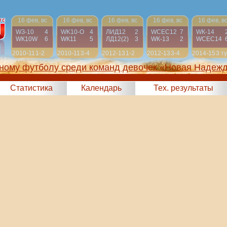
16 фев, вс
16 фев, вс
16 фев, вс
16 фев, вс
16 фев, в
WЗ-10
4
WK10-О
4
ЛИД12
2
WСЕС12
7
WК-14
WК10W
6
WК11
5
ЛД12(2)
3
WК-13
2
WСЕС14
2010-11
1-2
2010-11
3-4
2012-13
1-2
2012-13
3-4
2014-15
3 т
жному футболу среди команд девочек «Новая Надеж
2025)
Статистика
Календарь
Тех. результаты