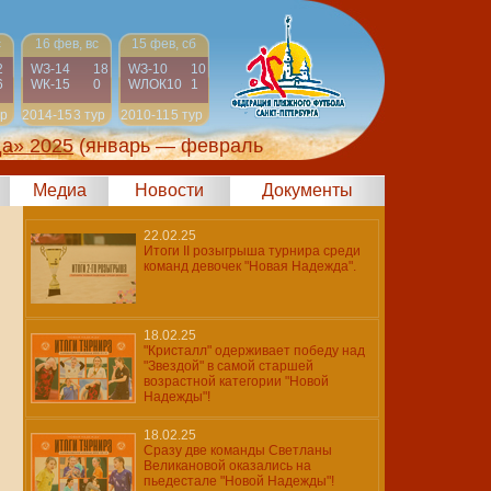
с
16 фев, вс
15 фев, сб
2
WЗ-14
18
WЗ-10
10
6
WК-15
0
WЛОК10
1
ур
2014-15
3 тур
2010-11
5 тур
да» 2025
(январь — февраль
Медиа
Новости
Документы
22.02.25
Итоги II розыгрыша турнира среди
команд девочек "Новая Надежда".
18.02.25
"Кристалл" одерживает победу над
"Звездой" в самой старшей
возрастной категории "Новой
Надежды"!
18.02.25
Сразу две команды Светланы
Великановой оказались на
пьедестале "Новой Надежды"!