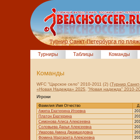
Турнир Санкт-Петербурга по пля
Турниры
Таблицы
Команды
Команды
WFC "Царское село" 2010-2011 (2) (
Турнир Санкт
«Новая Надежда» 2025
,
"Новая надежда" 2010-201
Игроки
Фамилия Имя Отчество
Д.
Ажипа Екатерина Игоевна
20
Платон Екатерина
20
Симонова Алиса Алексеевна
20
Соловьева Дарья Алексеевна
20
Умарова Амина Джамшедовна
20
Фомина Маргарита Алексеевна
20