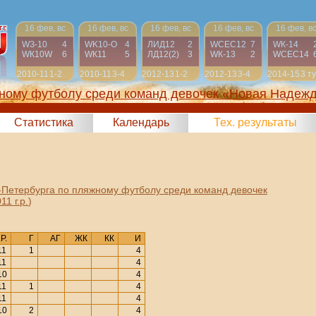
16 фев, вс
16 фев, вс
16 фев, вс
16 фев, вс
16 фев, в
WЗ-10
4
WK10-О
4
ЛИД12
2
WСЕС12
7
WК-14
WК10W
6
WК11
5
ЛД12(2)
3
WК-13
2
WСЕС14
2010-11
1-2
2010-11
3-4
2012-13
1-2
2012-13
3-4
2014-15
3 т
жному футболу среди команд девочек «Новая Надеж
2025)
Статистика
Календарь
Тех. результаты
-Петербурга по пляжному футболу среди команд девочек
1 г.р.
)
Р.
Г
АГ
ЖК
КК
И
11
1
4
11
4
10
4
11
1
4
11
4
10
2
4