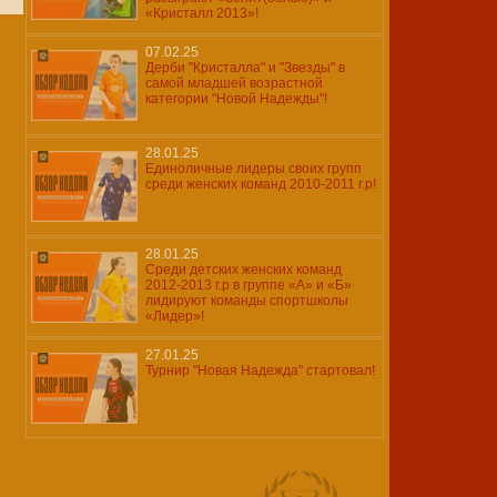
«Кристалл 2013»!
07.02.25
Дерби "Кристалла" и "Звезды" в
самой младшей возрастной
категории "Новой Надежды"!
28.01.25
Единоличные лидеры своих групп
среди женских команд 2010-2011 г.р!
28.01.25
Среди детских женских команд
2012-2013 г.р в группе «А» и «Б»
лидируют команды спортшколы
«Лидер»!
27.01.25
Турнир "Новая Надежда" стартовал!