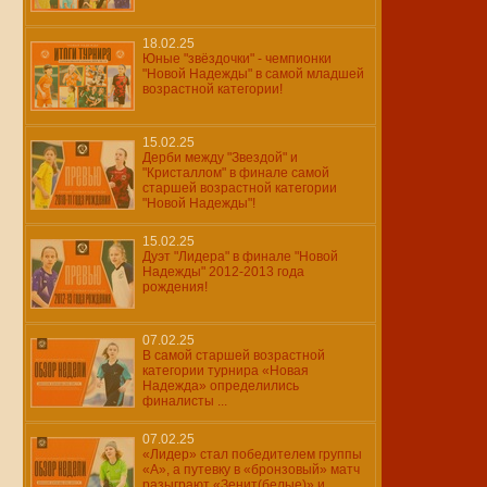
18.02.25
Юные "звёздочки" - чемпионки
"Новой Надежды" в самой младшей
возрастной категории!
15.02.25
Дерби между "Звездой" и
"Кристаллом" в финале самой
старшей возрастной категории
"Новой Надежды"!
15.02.25
Дуэт "Лидера" в финале "Новой
Надежды" 2012-2013 года
рождения!
07.02.25
В самой старшей возрастной
категории турнира «Новая
Надежда» определились
финалисты ...
07.02.25
«Лидер» стал победителем группы
«А», а путевку в «бронзовый» матч
разыграют «Зенит(белые)» и