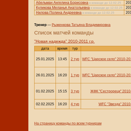
Абельман Ангелина Борисовна
20
в команде до 12.02.25
Куликова Меланья Анатольевна
20
в команде до 12.02.25
Нилова Полина Андреевна
20
в команде до 12.02.25
Тренер
—
Рыженкова Татьяна Владимировна
Cписок матчей команды
"Новая надежда" 2010-2011 г.р.
дата
время
тур
25.01.2025
13:45
2 тур
WFC "Царское село" 2010-201
26.01.2025
16:20
1 тур
WFC "Царское село" 2010-201
01.02.2025
15:15
3 тур
ЖФК "Сестрорецк" 2010
02.02.2025
16:20
4 тур
WFC "Звезда" 2010
На страницу команды по всем турнирам