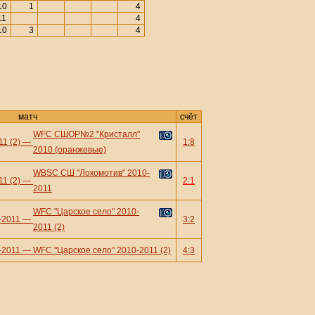
10
1
4
11
4
10
3
4
матч
счёт
WFC СШОР№2 "Кристалл"
1 (2)
—
1:8
2010 (оранжевые)
WBSC СШ "Локомотив" 2010-
1 (2)
—
2:1
2011
WFC "Царское село" 2010-
-2011
—
3:2
2011 (2)
-2011
—
WFC "Царское село" 2010-2011 (2)
4:3