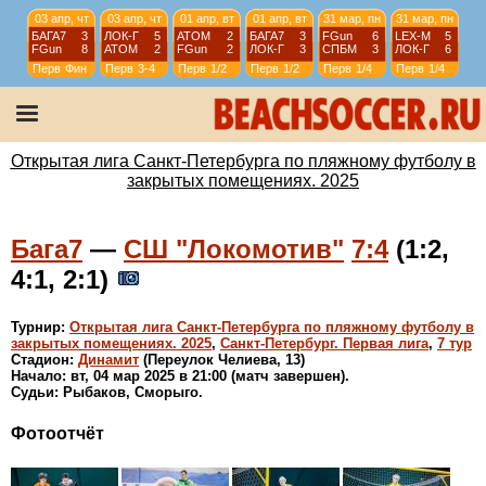
03 апр, чт
03 апр, чт
01 апр, вт
01 апр, вт
31 мар, пн
31 мар, пн
БАГА7
3
ЛОК-Г
5
АТОМ
2
БАГА7
3
FGun
6
LEX-М
5
FGun
8
АТОМ
2
FGun
2
ЛОК-Г
3
СПБМ
3
ЛОК-Г
6
Перв
Фин
Перв
3-4
Перв
1/2
Перв
1/2
Перв
1/4
Перв
1/4
29 мар, сб
29 мар, сб
28 мар, пт
28 мар, пт
СРТВ
2
ЮМР
7
Кристалл
5
СРТВ
4
LEX
3
Кристалл
7
LEX
5
ЮМР
2
Высш
Фин
Высш
3-4
Высш
1/2
Высш
1/2
Открытая лига Санкт-Петербурга по пляжному футболу в
закрытых помещениях. 2025
Бага7
—
СШ "Локомотив"
7:4
(1:2,
4:1, 2:1)
Турнир:
Открытая лига Санкт-Петербурга по пляжному футболу в
закрытых помещениях. 2025
,
Санкт-Петербург. Первая лига
,
7 тур
Стадион:
Динамит
(Переулок Челиева, 13)
Начало: вт, 04 мар 2025 в 21:00 (матч завершен).
Судьи: Рыбаков, Сморыго.
Фотоотчёт