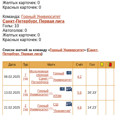
Желтых карточек: 0
Красных карточек: 0
Команда:
Горный Университет
Санкт-Петербург. Первая лига
Голы: 10
Автоголов: 0
Желтых карточек: 0
Красных карточек: 0
Cписок матчей за команду «
Горный Университет
» (
Санкт-
Петербург. Первая лига
)
Дата
Тур
Матч
Счёт
Гол
Молодежная
Горный
7
сборная
06.02.2025
—
4:2
тур
Санкт-
Университет
Петербурга
4
Горный
13.02.2025
—
5:6
26',33'
тур
Университет
АТОМ
СШ
2
Горный
21.02.2025
—
4:8
14',23'
тур
Университет
"Локомотив"