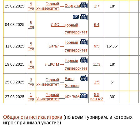
9
Горный
Фортуна
25.02.2025
—
1:7
18'
тур
Университет
6
04.03.2025
ЛИС
—
6:4
Горный
тур
Университет
Горный
5
11.03.2025
Бага7
—
9:5
16',36'
тур
Университет
Горный
8
19.03.2025
ЛЕКС М
—
11:3
18'
тур
Университет
Farm
3
Горный
25.03.2025
—
1:5
5'
тур
Университет
Gunners
1
Горный
5:5
БригадА
27.03.2025
—
30'
тур
Университет
пен.4:2
Общая статистика игрока
(по всем турнирам, в которых
игрок принимал участие)