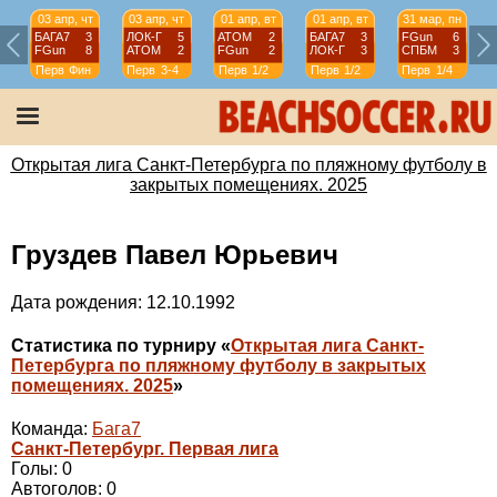
03 апр, чт
03 апр, чт
01 апр, вт
01 апр, вт
31 мар, пн
БАГА7
3
ЛОК-Г
5
АТОМ
2
БАГА7
3
FGun
6
FGun
8
АТОМ
2
FGun
2
ЛОК-Г
3
СПБМ
3
Перв
Фин
Перв
3-4
Перв
1/2
Перв
1/2
Перв
1/4
Открытая лига Санкт-Петербурга по пляжному футболу в
закрытых помещениях. 2025
Груздев Павел Юрьевич
Дата рождения: 12.10.1992
Статистика по турниру «
Открытая лига Санкт-
Петербурга по пляжному футболу в закрытых
помещениях. 2025
»
Команда:
Бага7
Санкт-Петербург. Первая лига
Голы: 0
Автоголов: 0