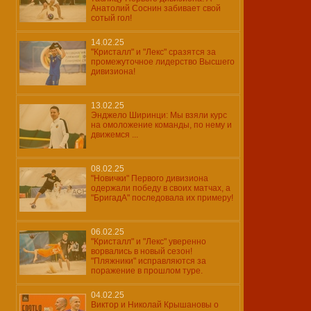
Анатолий Соснин забивает свой
сотый гол!
14.02.25
"Кристалл" и "Лекс" сразятся за
промежуточное лидерство Высшего
дивизиона!
13.02.25
Энджело Ширинци: Мы взяли курс
на омоложение команды, по нему и
движемся ...
08.02.25
"Новички" Первого дивизиона
одержали победу в своих матчах, а
"БригадА" последовала их примеру!
06.02.25
"Кристалл" и "Лекс" уверенно
ворвались в новый сезон!
"Пляжники" исправляются за
поражение в прошлом туре.
04.02.25
Виктор и Николай Крышановы о