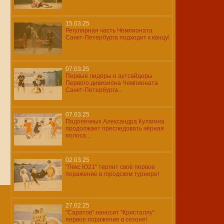
15.03.25
Регулярная часть Чемпионата
Санкт-Петербурга подходит к концу!
07.03.25
Первые лидеры и аутсайдеры
Первого дивизиона Чемпионата
Санкт-Петербурга...
07.03.25
Подопечных Александра Кулагина
продолжает преследовать чёрная
полоса...
02.03.25
"Лекс Ю21" терпит своё первое
поражение в городском турнире!
27.02.25
"Саратов" наносит "Кристаллу"
первое поражение в сезоне!