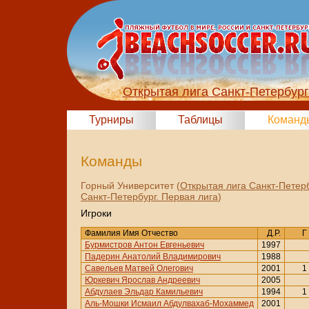
Открытая лига Санкт-Петербур
Турниры
Таблицы
Команд
Команды
Горный Университет (
Открытая лига Санкт-Петер
Санкт-Петербург. Первая лига
)
Игроки
Фамилия Имя Отчество
Д.Р.
Г
Бурмистров Антон Евгеньевич
1997
Падерин Анатолий Владимирович
1988
Савельев Матвей Олегович
2001
1
Юркевич Ярослав Андреевич
2005
Абдулаев Эльдар Камильевич
1994
1
Аль-Мошки Исмаил Абдулвахаб-Мохаммед
2001