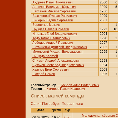
Андреев Иван Николаевич
2000
6
Артемов Владимир Юрьевич
1999
5
Бакланов Михаил Сергеевич
1986
Бахтияров Руслан Равилевич
1999
Биберин Вадим Сергеевич
2001
Боровиков Максим
1
Груздев Павел Юрьевич
1992
10
Игнатьев Глеб Владимирович
2004
Кедо Томас Станислович
1990
2
Лебедев Андрей Павлович
1997
Литвиненко Дмитрий Владимирович
2002
1
Мжельский Михаил Вячеславович
1995
1
Пищида Алексей
1
Спицын Андрей Александрович
1998
Сухачев Всеволод Владиславович
1994
Хватков Егор Сергеевич
2008
Шахрай Семен
1995
1
Главный тренер
—
Бобров Илья Валерьевич
Тренер
—
Кумиров Павел Иванович
Cписок матчей команды
Санкт-Петербург. Первая лига
дата
время
тур
Молодежная сборная С
06.02.2025
19:30
7 тур