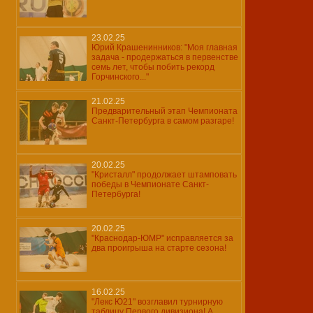
23.02.25
Юрий Крашенинников: "Моя главная
задача - продержаться в первенстве
семь лет, чтобы побить рекорд
Горчинского..."
21.02.25
Предварительный этап Чемпионата
Санкт-Петербурга в самом разгаре!
20.02.25
"Кристалл" продолжает штамповать
победы в Чемпионате Санкт-
Петербурга!
20.02.25
"Краснодар-ЮМР" исправляется за
два проигрыша на старте сезона!
16.02.25
"Лекс Ю21" возглавил турнирную
таблицу Первого дивизиона! А