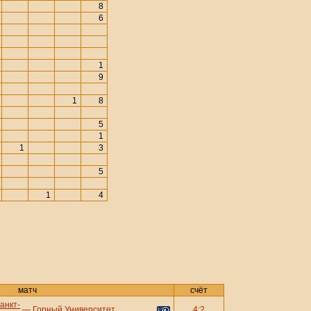
8
6
1
9
1
8
5
1
1
3
5
1
4
матч
счёт
анкт-
—
Горный Университет
4:2