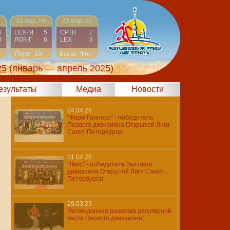
н
31 мар, пн
29 мар, сб
6
LEX-М
5
СРТВ
2
3
ЛОК-Г
6
LEX
3
Перв
1/4
Высш
Фин
25
(январь — апрель 2025)
результаты
Медиа
Новости
04.04.25
"Фарм Ганнерс" - победитель
Первого дивизиона Открытой Лиги
Санкт-Петербурга!
01.04.25
"Лекс" - победитель Высшего
дивизиона Открытой Лиги Санкт-
Петербурга!
29.03.25
Неожиданная развязка регулярной
части Первого дивизиона!