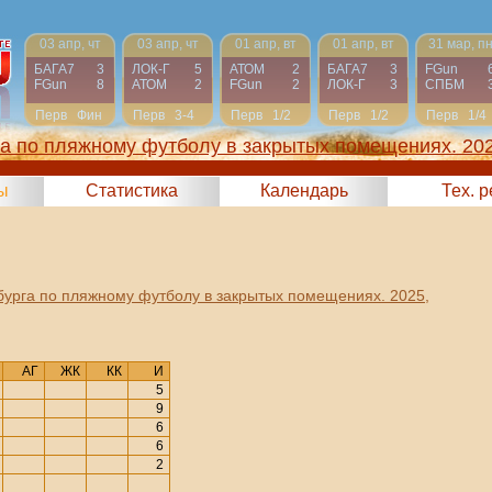
03 апр, чт
03 апр, чт
01 апр, вт
01 апр, вт
31 мар, п
БАГА7
3
ЛОК-Г
5
АТОМ
2
БАГА7
3
FGun
FGun
8
АТОМ
2
FGun
2
ЛОК-Г
3
СПБМ
Перв
Фин
Перв
3-4
Перв
1/2
Перв
1/2
Перв
1/4
га по пляжному футболу в закрытых помещениях. 20
ы
Статистика
Календарь
Тех. 
бурга по пляжному футболу в закрытых помещениях. 2025
,
АГ
ЖК
КК
И
5
9
6
6
2