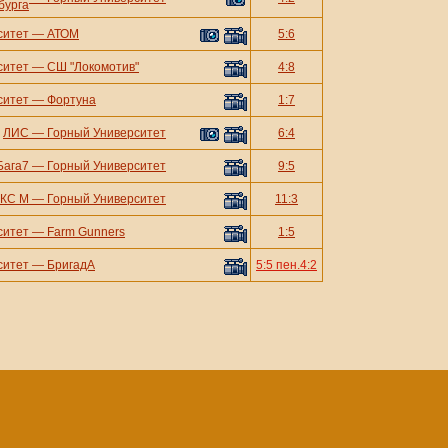
бурга
ситет
—
АТОМ
5:6
ситет
—
СШ "Локомотив"
4:8
ситет
—
Фортуна
1:7
ЛИС
—
Горный Университет
6:4
Бага7
—
Горный Университет
9:5
КС М
—
Горный Университет
11:3
ситет
—
Farm Gunners
1:5
ситет
—
БригадА
5:5 пен.4:2