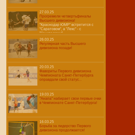
27.03.25
Прогремели четвертьфиналы
Высшего дивизиона!
"Краснодар ЮМР" встретится с
"Саратовом", а "Лекс" - с
"Кристаллом"...
26.03.25
Регулярная часть Высшего
дивизиона позади!
20.03.25
Фавориты Первого дивизиона
Чемпионата Санкт-Петербурга
оправдали свой статус...
19.03.25
"Анапа" набирает свои первые очки
в Чемпионате Санкт-Петербурга!
16.03.25
Борьба за лидерство Первого
дивизиона продолжается!