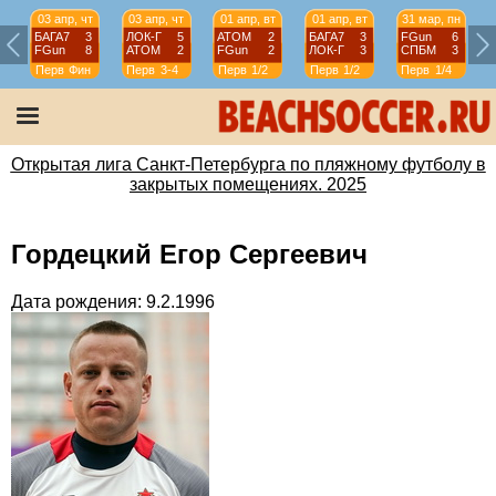
03 апр, чт
03 апр, чт
01 апр, вт
01 апр, вт
31 мар, пн
БАГА7
3
ЛОК-Г
5
АТОМ
2
БАГА7
3
FGun
6
FGun
8
АТОМ
2
FGun
2
ЛОК-Г
3
СПБМ
3
Перв
Фин
Перв
3-4
Перв
1/2
Перв
1/2
Перв
1/4
Открытая лига Санкт-Петербурга по пляжному футболу в
закрытых помещениях. 2025
Гордецкий Егор Сергеевич
Дата рождения: 9.2.1996