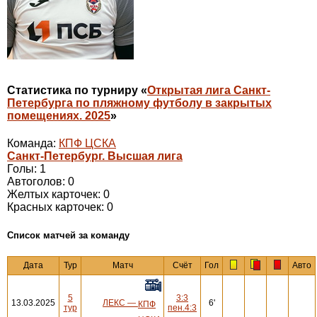
Статистика по турниру «
Открытая лига Санкт-
Петербурга по пляжному футболу в закрытых
помещениях. 2025
»
Команда:
КПФ ЦСКА
Санкт-Петербург. Высшая лига
Голы: 1
Автоголов: 0
Желтых карточек: 0
Красных карточек: 0
Cписок матчей за команду
Дата
Тур
Матч
Счёт
Гол
Авто
5
3:3
13.03.2025
ЛЕКС
—
6'
КПФ
тур
пен.4:3