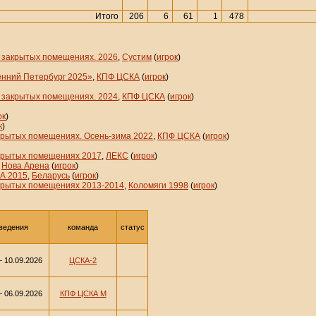
Итого
206
6
61
1
478
в закрытых помещениях. 2026
,
Сустим
(
игрок
)
енний Петербург 2025»
,
КПФ ЦСКА
(
игрок
)
в закрытых помещениях. 2024
,
КПФ ЦСКА
(
игрок
)
ок
)
к
)
крытых помещениях. Осень-зима 2022
,
КПФ ЦСКА
(
игрок
)
акрытых помещениях 2017
,
ЛЕКС
(
игрок
)
,
Нова Арена
(
игрок
)
А 2015
,
Беларусь
(
игрок
)
акрытых помещениях 2013-2014
,
Коломяги 1998
(
игрок
)
ведения
команда
статус
 10.09.2026
ЦСКА-2
 06.09.2026
КПФ ЦСКА М