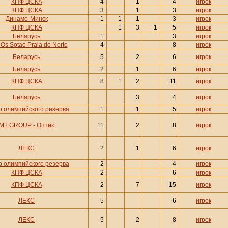
КПФ ЦСКА
4
1
4
игрок
КПФ ЦСКА
3
1
3
игрок
Динамо-Минск
1
1
1
3
игрок
КПФ ЦСКА
1
3
1
5
игрок
Беларусь
1
3
игрок
Os Sotao Praia do Norte
4
8
игрок
Беларусь
5
2
6
игрок
Беларусь
2
1
6
игрок
КПФ ЦСКА
8
1
2
11
игрок
Беларусь
3
4
игрок
р олимпийского резерва
1
1
5
игрок
MT GROUP - Оптик
11
2
8
игрок
ЛЕКС
2
1
6
игрок
р олимпийского резерва
2
4
игрок
КПФ ЦСКА
2
6
игрок
КПФ ЦСКА
2
7
15
игрок
ЛЕКС
5
6
игрок
ЛЕКС
5
2
8
игрок