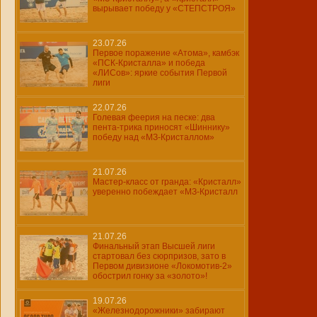
вырывает победу у «СТЕПСТРОЯ»
23.07.26
Первое поражение «Атома», камбэк
«ПСК-Кристалла» и победа
«ЛИСов»: яркие события Первой
лиги
22.07.26
Голевая феерия на песке: два
пента-трика приносят «Шиннику»
победу над «МЗ-Кристаллом»
21.07.26
Мастер-класс от гранда: «Кристалл»
уверенно побеждает «МЗ-Кристалл
21.07.26
Финальный этап Высшей лиги
стартовал без сюрпризов, зато в
Первом дивизионе «Локомотив-2»
обострил гонку за «золото»!
19.07.26
«Железнодорожники» забирают