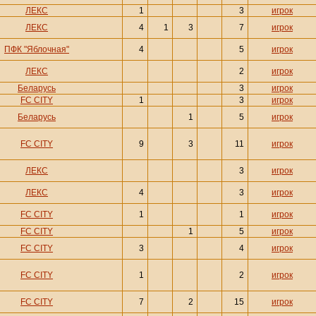
ЛЕКС
1
3
игрок
ЛЕКС
4
1
3
7
игрок
ПФК "Яблочная"
4
5
игрок
ЛЕКС
2
игрок
Беларусь
3
игрок
FC CITY
1
3
игрок
Беларусь
1
5
игрок
FC CITY
9
3
11
игрок
ЛЕКС
3
игрок
ЛЕКС
4
3
игрок
FC CITY
1
1
игрок
FC CITY
1
5
игрок
FC CITY
3
4
игрок
FC CITY
1
2
игрок
FC CITY
7
2
15
игрок