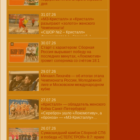
дня
31.07.26
«МЗ-Кристалл» и «Кристалл»
разыграют «золото» женского
Чемпионата!
«СШОР №2 – Кристалл»
финишировал с «бронзой»!
30.07.26
Старт с характером: Сборная
Россия вырывает победу на
последних минутах, «Локомотив»
громит соперника со счётом 18:1
29.07.26
Михаил Лихачёв — об итогах этапа
Чемпионата России, Молодёжной
лиге и Московском международном
кубке
27.07.26
«Кристалл» — обладатель женского
Кубка Санкт-Петербурга!
«Серебро» ушло «Локомотиву», а
«бронза» — «МЗ-Кристаллу»…
26.07.26
Сумасшедший камбэк Сборной СПб
и победа «СТЕПСТРОЯ» 8:7: яркие