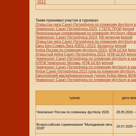
2012
Также принимал участие в турнирах:
Открытая лига Санкт-Петербурга по пляжному футболу 
Чемпионат Санкт-Петербурга 2025
,
СТЕПСТРОЙ
(
игрок
)
Региональные соревнования по пляжному футболу «Вес
Чемпионат Санкт-Петербурга 2024
,
РВ-челендж
(
игрок
)
Открытая лига Санкт-Петербурга по пляжному футболу 
Евро Бич-Соккер Лига (EBSL) 2023
,
Беларусь
(
игрок
)
Кубок России по пляжному футболу 2023
,
КПФ ЦСКА
(
игр
Открытый кубок Санкт-Петербурга 2023
,
КПФ ЦСКА
(
игро
Чемпионат Санкт-Петербурга по пляжному футболу в за
НЛПФ Чемпионат Москвы
,
КПФ ЦСКА
(
игрок
)
Чемпионат Санкт-Петербурга по пляжному футболу в з
Кубок Санкт-Петербурга 2015 года по пляжному футболу
Европейский квалификационный турнир Кубка Мира ФИФ
Чемпионат Санкт-Петербурга по пляжному футболу в з
турнир
дата про
Чемпионат России по пляжному футболу 2026
28.05.2026 —
Всероссийские соревнования "Молодежная лига
16.07.2026 —
2026"