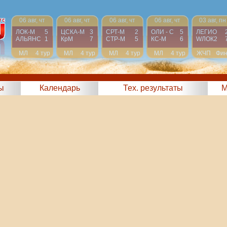
06 авг, чт
06 авг, чт
06 авг, чт
06 авг, чт
03 авг, пн
ЛОК-М
5
ЦСКА-М
3
СРТ-М
2
ОЛИ - С
5
ЛЕГИО
АЛЬЯНС
1
КрМ
7
СТР-М
5
КС-М
6
WЛОК2
МЛ
4 тур
МЛ
4 тур
МЛ
4 тур
МЛ
4 тур
ЖЧП
Фи
ы
Календарь
Тех. результаты
М