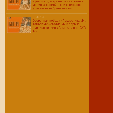
суперматч, «строгинцы» сильнее в
дерби, а «армейцы» и «волжане»
удваивают набранные очки
18.07.26
Уверенная победа «Локомотива М»,
камбэк «Кристалла М» и первые
турнирные очки «Альянса» и «ЦСКА
М»