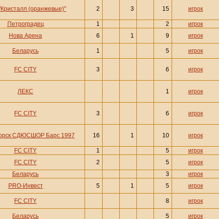
"Кристалл (оранжевые)"
2
3
15
игрок
Петроградец
1
2
игрок
Нова Арена
6
1
9
игрок
Беларусь
1
5
игрок
FC CITY
3
6
игрок
ЛЕКС
1
игрок
FC CITY
3
6
игрок
орск СДЮСШОР Барс 1997
16
1
10
игрок
FC CITY
1
5
игрок
FC CITY
2
5
игрок
Беларусь
3
игрок
PRO-Инвест
5
1
5
игрок
FC CITY
8
игрок
Беларусь
5
игрок