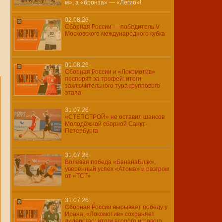
м», а «бронза» — «Легио»!
02.08.26
Сборная России — победитель V
Московского международного кубка
01.08.26
Сборная России и «Локомотив»
поспорят за трофей: итоги
заключительного тура группового
этапа
31.07.26
«СТЕПСТРОЙ» не оставил шансов
Молодёжной сборной Санкт-
Петербурга
31.07.26
Волевая победа «БананаБлэк»,
уверенный успех «Атома» и разгром
от «ТСТ»
31.07.26
Сборная России вырывает победу у
Ирана, «Локомотив» сохраняет
лидерство: итоги второго игрового