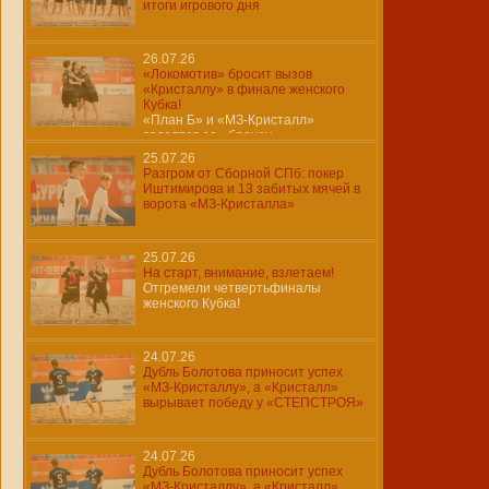
итоги игрового дня
26.07.26
«Локомотив» бросит вызов
«Кристаллу» в финале женского
Кубка!
«План Б» и «МЗ-Кристалл»
сразятся за «бронзу»…
25.07.26
Разгром от Сборной СПб: покер
Иштимирова и 13 забитых мячей в
ворота «МЗ-Кристалла»
25.07.26
На старт, внимание, взлетаем!
Отгремели четвертьфиналы
женского Кубка!
24.07.26
Дубль Болотова приносит успех
«МЗ-Кристаллу», а «Кристалл»
вырывает победу у «СТЕПСТРОЯ»
24.07.26
Дубль Болотова приносит успех
«МЗ-Кристаллу», а «Кристалл»