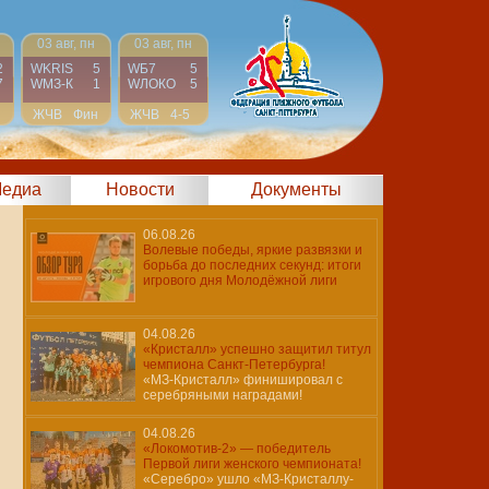
03 авг, пн
03 авг, пн
2
WKRIS
5
WБ7
5
7
WМЗ-К
1
WЛОКО
5
н
ЖЧВ
Фин
ЖЧВ
4-5
едиа
Новости
Документы
06.08.26
Волевые победы, яркие развязки и
борьба до последних секунд: итоги
игрового дня Молодёжной лиги
04.08.26
«Кристалл» успешно защитил титул
чемпиона Санкт-Петербурга!
«МЗ-Кристалл» финишировал с
серебряными наградами!
04.08.26
«Локомотив-2» — победитель
Первой лиги женского чемпионата!
«Серебро» ушло «МЗ-Кристаллу-