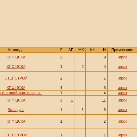
Команда
Г
АГ
ЖК
КК
И
Примечание
КПФ ЦСКА
2
9
игрок
КПФ ЦСКА
1
2
5
игрок
СТЕПСТРОЙ
2
1
игрок
КПФ ЦСКА
4
6
игрок
р олимпийского резерва
1
4
игрок
КПФ ЦСКА
3
1
11
игрок
Беларусь
1
1
6
игрок
КПФ ЦСКА
1
2
игрок
СТЕПСТРОЙ
1
1
игрок