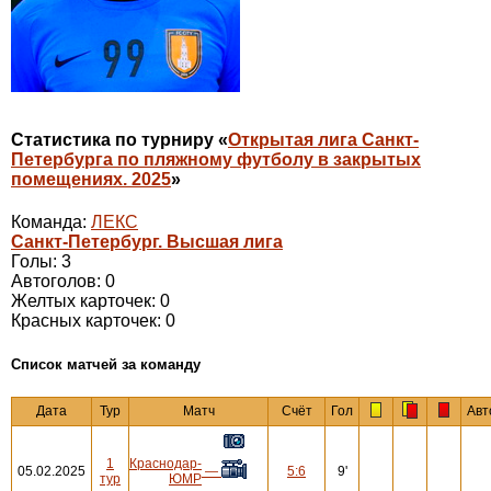
Статистика по турниру «
Открытая лига Санкт-
Петербурга по пляжному футболу в закрытых
помещениях. 2025
»
Команда:
ЛЕКС
Санкт-Петербург. Высшая лига
Голы: 3
Автоголов: 0
Желтых карточек: 0
Красных карточек: 0
Cписок матчей за команду
Дата
Тур
Матч
Счёт
Гол
Авт
1
Краснодар-
05.02.2025
—
5:6
9'
тур
ЮМР