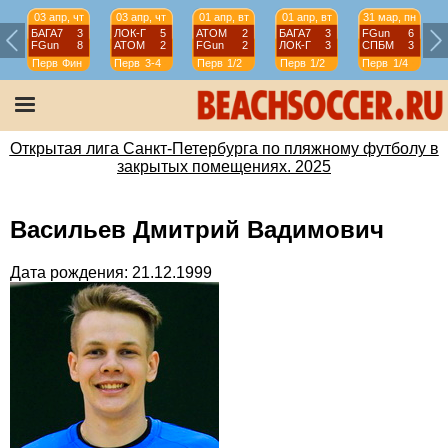
03 апр, чт
03 апр, чт
01 апр, вт
01 апр, вт
31 мар, пн
БАГА7
3
ЛОК-Г
5
АТОМ
2
БАГА7
3
FGun
6
FGun
8
АТОМ
2
FGun
2
ЛОК-Г
3
СПБМ
3
Перв
Фин
Перв
3-4
Перв
1/2
Перв
1/2
Перв
1/4
Открытая лига Санкт-Петербурга по пляжному футболу в
закрытых помещениях. 2025
Васильев Дмитрий Вадимович
Дата рождения: 21.12.1999