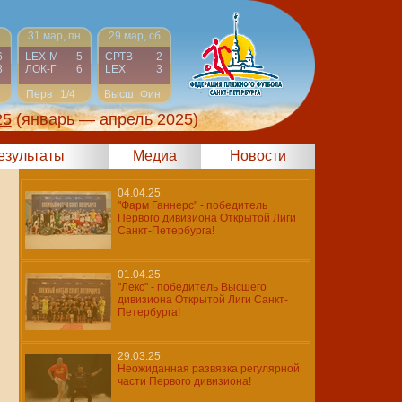
н
31 мар, пн
29 мар, сб
6
LEX-М
5
СРТВ
2
3
ЛОК-Г
6
LEX
3
Перв
1/4
Высш
Фин
25
(январь — апрель 2025)
результаты
Медиа
Новости
04.04.25
"Фарм Ганнерс" - победитель
Первого дивизиона Открытой Лиги
Санкт-Петербурга!
01.04.25
"Лекс" - победитель Высшего
дивизиона Открытой Лиги Санкт-
Петербурга!
29.03.25
Неожиданная развязка регулярной
части Первого дивизиона!