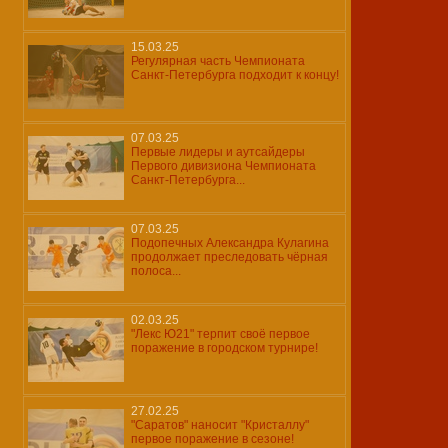
15.03.25
Регулярная часть Чемпионата
Санкт-Петербурга подходит к концу!
07.03.25
Первые лидеры и аутсайдеры
Первого дивизиона Чемпионата
Санкт-Петербурга...
07.03.25
Подопечных Александра Кулагина
продолжает преследовать чёрная
полоса...
02.03.25
"Лекс Ю21" терпит своё первое
поражение в городском турнире!
27.02.25
"Саратов" наносит "Кристаллу"
первое поражение в сезоне!