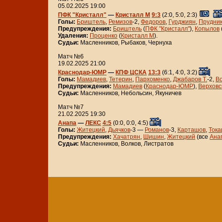
05.02.2025 19:00
ПФК "Кристалл"
—
Кристалл М
9:3
(2:0, 5:0, 2:3)
Голы:
Бриштель
,
Ремизов
-2,
Федоров
,
Гурджиян
,
Прудник
Предупреждения:
Бриштель
(
ПФК "Кристалл"
),
Копылов
Удаления:
Проценко
(
Кристалл М
).
Судьи:
Масленников, Рыбаков, Чернуха
Матч №6
19.02.2025 21:00
Краснодар-ЮМР
—
КПФ ЦСКА
13:3
(6:1, 4:0, 3:2)
Голы:
Мамадиев
,
Тетерин
,
Пархоменко
,
Джабаров Т.
-2,
В
Предупреждения:
Мамадиев
(
Краснодар-ЮМР
),
Верховс
Судьи:
Масленников, Небольсин, Якуничев
Матч №7
21.02.2025 19:30
Анапа
—
ЛЕКС
4:5
(0:0, 0:0, 4:5)
Голы:
Житецкий
,
Дьячков
-3 —
Романов
-3,
Карташов
,
Тока
Предупреждения:
Хачатрян
,
Шишин
,
Житецкий
(все
Ана
Судьи:
Масленников, Волков, Листратов