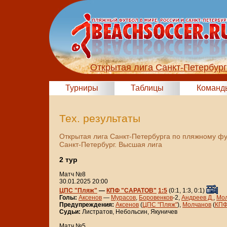
Открытая лига Санкт-Петербур
Турниры
Таблицы
Команд
Тех. результаты
Открытая лига Санкт-Петербурга по пляжному ф
Санкт-Петербург. Высшая лига
2 тур
Матч №8
30.01.2025 20:00
ЦПС "Пляж"
—
КПФ "САРАТОВ"
1:5
(0:1, 1:3, 0:1)
Голы:
Аксенов
—
Мурасов
,
Боровенков
-2,
Андреев Д.
,
Мо
Предупреждения:
Аксенов
(
ЦПС "Пляж"
),
Молчанов
(
КПФ
Судьи:
Листратов, Небольсин, Якуничев
Матч №5