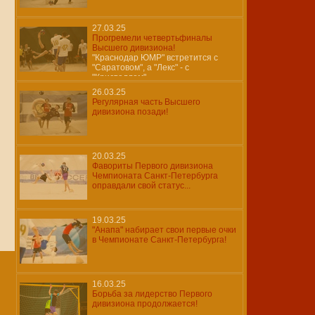
27.03.25
Прогремели четвертьфиналы
Высшего дивизиона!
"Краснодар ЮМР" встретится с
"Саратовом", а "Лекс" - с
"Кристаллом"...
26.03.25
Регулярная часть Высшего
дивизиона позади!
20.03.25
Фавориты Первого дивизиона
Чемпионата Санкт-Петербурга
оправдали свой статус...
19.03.25
"Анапа" набирает свои первые очки
в Чемпионате Санкт-Петербурга!
16.03.25
Борьба за лидерство Первого
дивизиона продолжается!