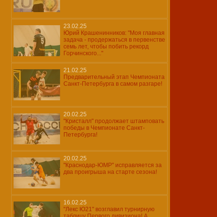
23.02.25
Юрий Крашенинников: "Моя главная
задача - продержаться в первенстве
семь лет, чтобы побить рекорд
Горчинского..."
21.02.25
Предварительный этап Чемпионата
Санкт-Петербурга в самом разгаре!
20.02.25
"Кристалл" продолжает штамповать
победы в Чемпионате Санкт-
Петербурга!
20.02.25
"Краснодар-ЮМР" исправляется за
два проигрыша на старте сезона!
16.02.25
"Лекс Ю21" возглавил турнирную
таблицу Первого дивизиона! А