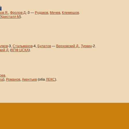
ов Я.
,
Фролов Д.
-3 —
Рудаков
,
Мечев
,
Клемешов
.
(
Кристалл М
).
олков
-3,
Стальмахов
-4,
Булатов
—
Верховский Д.
,
Туркин
-2.
кий Д.
(
КПФ ЦСКА
).
рев
.
па
),
Романов
,
Акентьев
(оба
ЛЕКС
).