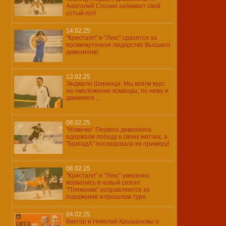
Анатолий Соснин забивает свой
сотый гол!
14.02.25
"Кристалл" и "Лекс" сразятся за
промежуточное лидерство Высшего
дивизиона!
13.02.25
Энджело Ширинци: Мы взяли курс
на омоложение команды, по нему и
движемся ...
08.02.25
"Новички" Первого дивизиона
одержали победу в своих матчах, а
"БригадА" последовала их примеру!
06.02.25
"Кристалл" и "Лекс" уверенно
ворвались в новый сезон!
"Пляжники" исправляются за
поражение в прошлом туре.
04.02.25
Виктор и Николай Крышановы о