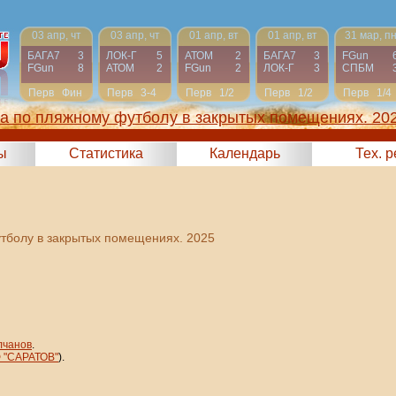
03 апр, чт
03 апр, чт
01 апр, вт
01 апр, вт
31 мар, п
БАГА7
3
ЛОК-Г
5
АТОМ
2
БАГА7
3
FGun
FGun
8
АТОМ
2
FGun
2
ЛОК-Г
3
СПБМ
Перв
Фин
Перв
3-4
Перв
1/2
Перв
1/2
Перв
1/4
га по пляжному футболу в закрытых помещениях. 20
ы
Статистика
Календарь
Тех. 
утболу в закрытых помещениях. 2025
лчанов
.
 "САРАТОВ"
).