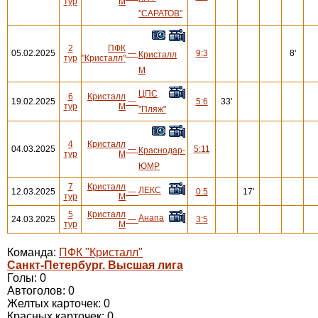
тур
М
"САРАТОВ"
2
ПФК
05.02.2025
—
9:3
8'
Кристалл
тур
"Кристалл"
М
ЦПС
6
Кристалл
19.02.2025
—
5:6
33'
тур
М
"Пляж"
4
Кристалл
04.03.2025
—
5:11
Краснодар-
тур
М
ЮМР
7
Кристалл
ЛЕКС
12.03.2025
—
0:5
17'
тур
М
5
Кристалл
Анапа
24.03.2025
—
3:5
тур
М
Команда:
ПФК "Кристалл"
Санкт-Петербург. Высшая лига
Голы: 0
Автоголов: 0
Желтых карточек: 0
Красных карточек: 0