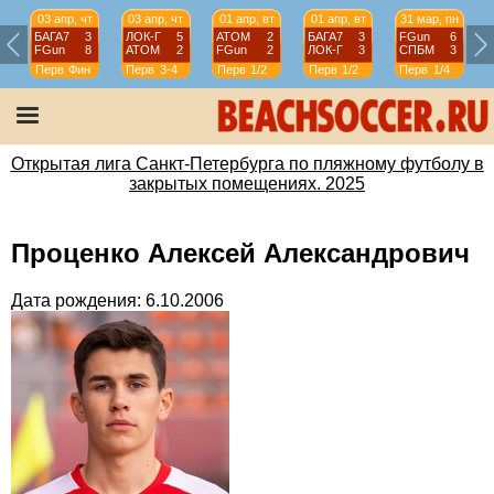
03 апр, чт
03 апр, чт
01 апр, вт
01 апр, вт
31 мар, пн
БАГА7
3
ЛОК-Г
5
АТОМ
2
БАГА7
3
FGun
6
FGun
8
АТОМ
2
FGun
2
ЛОК-Г
3
СПБМ
3
Перв
Фин
Перв
3-4
Перв
1/2
Перв
1/2
Перв
1/4
Открытая лига Санкт-Петербурга по пляжному футболу в
закрытых помещениях. 2025
Проценко Алексей Александрович
Дата рождения: 6.10.2006