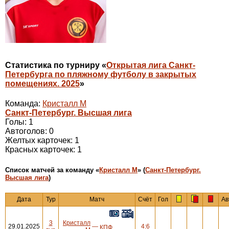
Статистика по турниру «
Открытая лига Санкт-
Петербурга по пляжному футболу в закрытых
помещениях. 2025
»
Команда:
Кристалл М
Санкт-Петербург. Высшая лига
Голы: 1
Автоголов: 0
Желтых карточек: 1
Красных карточек: 1
Cписок матчей за команду «
Кристалл М
» (
Санкт-Петербург.
Высшая лига
)
Дата
Тур
Матч
Счёт
Гол
Ав
3
Кристалл
29.01.2025
—
4:6
КПФ