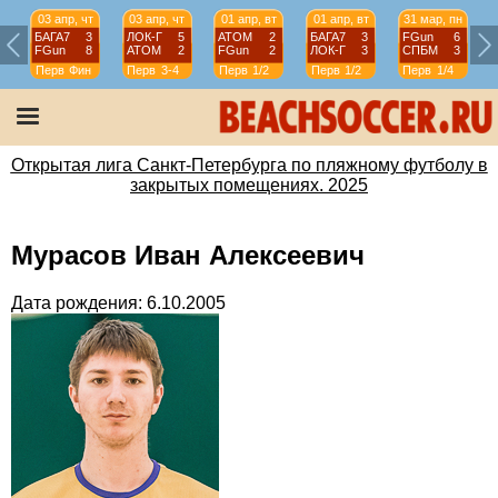
03 апр, чт
03 апр, чт
01 апр, вт
01 апр, вт
31 мар, пн
БАГА7
3
ЛОК-Г
5
АТОМ
2
БАГА7
3
FGun
6
FGun
8
АТОМ
2
FGun
2
ЛОК-Г
3
СПБМ
3
Перв
Фин
Перв
3-4
Перв
1/2
Перв
1/2
Перв
1/4
Открытая лига Санкт-Петербурга по пляжному футболу в
закрытых помещениях. 2025
Мурасов Иван Алексеевич
Дата рождения: 6.10.2005