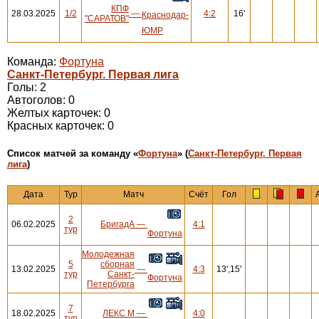
КПФ
28.03.2025
1/2
—
4:2
16'
Краснодар-
"САРАТОВ"
ЮМР
Команда:
Фортуна
Санкт-Петербург. Первая лига
Голы: 2
Автоголов: 0
Желтых карточек: 0
Красных карточек: 0
Cписок матчей за команду «
Фортуна
» (
Санкт-Петербург. Первая
лига
)
Дата
Тур
Матч
Счёт
Гол
2
06.02.2025
БригадА
—
4:1
тур
Фортуна
Молодежная
5
сборная
13.02.2025
—
4:3
13',15'
тур
Санкт-
Фортуна
Петербурга
7
18.02.2025
ЛЕКС М
—
4:0
тур