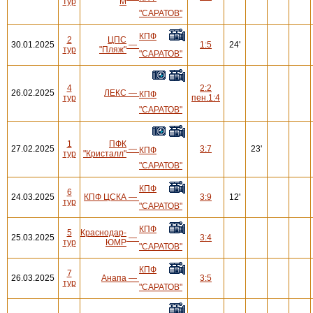
тур
М
"САРАТОВ"
КПФ
2
ЦПС
30.01.2025
—
1:5
24'
тур
"Пляж"
"САРАТОВ"
4
2:2
26.02.2025
ЛЕКС
—
КПФ
тур
пен.1:4
"САРАТОВ"
1
ПФК
27.02.2025
—
3:7
23'
КПФ
тур
"Кристалл"
"САРАТОВ"
КПФ
6
24.03.2025
КПФ ЦСКА
—
3:9
12'
тур
"САРАТОВ"
КПФ
5
Краснодар-
25.03.2025
—
3:4
тур
ЮМР
"САРАТОВ"
КПФ
7
26.03.2025
Анапа
—
3:5
тур
"САРАТОВ"