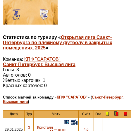
Статистика по турниру «
Открытая лига Санкт-
Петербурга по пляжному футболу в закрытых
помещениях. 2025
»
Команда:
КПФ "САРАТОВ"
Санкт-Петербург. Высшая лига
Голы: 3
Автоголов: 0
Желтых карточек: 1
Красных карточек: 0
Cписок матчей за команду «
КПФ "САРАТОВ"
» (
Санкт-Петербург.
Высшая лига
)
Дата
Тур
Матч
Счёт
Гол
3
Кристалл
29.01.2025
—
4:6
КПФ