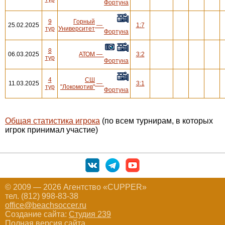
Фортуна
9
Горный
25.02.2025
—
1:7
тур
Университет
Фортуна
8
06.03.2025
АТОМ
—
3:2
тур
Фортуна
4
СШ
11.03.2025
—
3:1
тур
"Локомотив"
Фортуна
Общая статистика игрока
(по всем турнирам, в которых
игрок принимал участие)
© 2009 — 2026 Агентство «CUPPER»
тел. (812) 998-83-38
office@beachsoccer.ru
Создание сайта:
Студия 239
Полная версия сайта