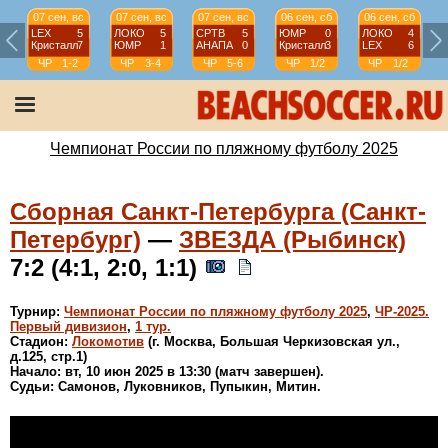
07 сен, вс
07 сен, вс
07 сен, вс
06 сен, сб
06 сен, сб
LEX
5
ЛОКО
5
СРТВ
5
ЮМР
0
ЛОКО
4
Кристалл
7
ЮМР
1
АНАПА
0
Кристалл
3
LEX
6
ЧР
1-2
ЧР
3-4
ЧР
5-6
ЧР
1/2
ЧР
1/2
Чемпионат России по пляжному футболу 2025
Сборная Санкт-Петербурга (Санкт-
Петербург)
—
ЗВЕЗДА (Рыбинск)
7:2 (4:1, 2:0, 1:1)
Турнир:
Чемпионат России по пляжному футболу 2025
,
ЧР-2025.
Первый дивизион
,
1 тур.
Стадион:
Локомотив
(г. Москва, Большая Черкизовская ул.,
д.125, стр.1)
Начало: вт, 10 июн 2025 в 13:30 (матч завершен).
Судьи: Самонов, Луковников, Пупыкин, Митин.