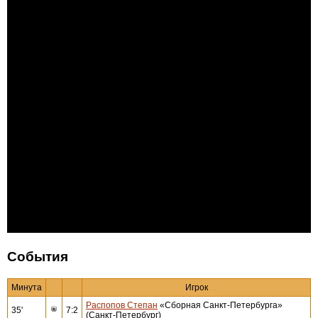
События
Минута
Игрок
Распопов Степан
«Сборная Санкт-Петербурга»
35'
7:2
(Санкт-Петербург)