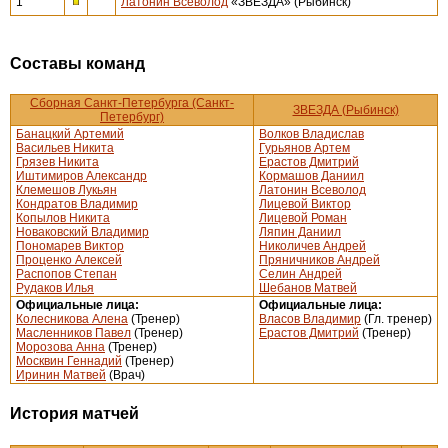
1'
Латонин Всеволод
«ЗВЕЗДА» (Рыбинск)
Составы команд
Сборная Санкт-Петербурга (Санкт-
ЗВЕЗДА (Рыбинск)
Петербург)
Банацкий Артемий
Волков Владислав
Васильев Никита
Гурьянов Артем
Грязев Никита
Ерастов Дмитрий
Иштимиров Александр
Кормашов Даниил
Клемешов Лукьян
Латонин Всеволод
Кондратов Владимир
Лицевой Виктор
Копылов Никита
Лицевой Роман
Новаковский Владимир
Ляпин Даниил
Пономарев Виктор
Николичев Андрей
Проценко Алексей
Пряничников Андрей
Распопов Степан
Селин Андрей
Рудаков Илья
Шебанов Матвей
Официальные лица:
Официальные лица:
Колесникова Алена
(Тренер)
Власов Владимир
(Гл. тренер)
Масленников Павел
(Тренер)
Ерастов Дмитрий
(Тренер)
Морозова Анна
(Тренер)
Москвин Геннадий
(Тренер)
Иринин Матвей
(Врач)
История матчей