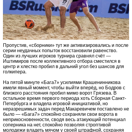
Пропустив, «сборники» тут же активизировались и после
серии неудачных попыток восстановили равенство.
Один из лучших игроков турнира сравнял счёт —
Иштимиров после коллективного отбора сместился в
центр и хлестко пробил в дальний угол без шансов для
голкипера.
На пятой минуте «Бага7» усилиями Крашенинникова
имели явный момент, чтобы выйти вперёд, но Бодров с
близкого расстояния пробил мимо ворот Грязева. В
остальное время первого периода хоть Сборная Санкт-
Петербурга и владела игровой инициативой, но
неразрешимых задач перед Макаревичем поставлено не
было — «Бага7» спокойно сохраняли свои ворота в
неприкосновенности, сводя весь атакующий потенциал
соперника на нет, спокойно позволяя строптивой
молодежи владеть мячом у своей штрафной, сохраняя