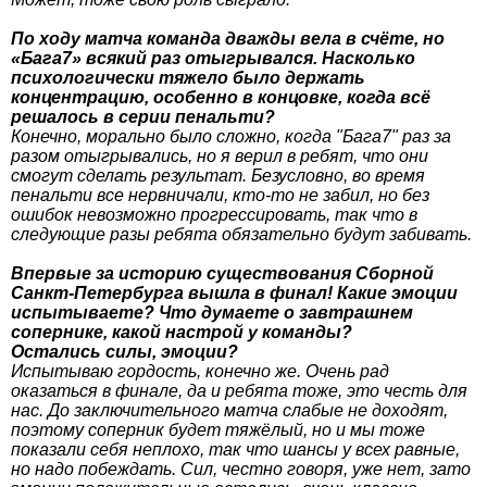
По ходу матча команда дважды вела в счёте, но
«Бага7» всякий раз отыгрывался. Насколько
психологически тяжело было держать
концентрацию, особенно в концовке, когда всё
решалось в серии пенальти?
Конечно, морально было сложно, когда "Бага7" раз за
разом отыгрывались, но я верил в ребят, что они
смогут сделать результат. Безусловно, во время
пенальти все нервничали, кто-то не забил, но без
ошибок невозможно прогрессировать, так что в
следующие разы ребята обязательно будут забивать.
Впервые за историю существования Сборной
Санкт-Петербурга вышла в финал! Какие эмоции
испытываете? Что думаете о завтрашнем
сопернике, какой настрой у команды?
Остались силы, эмоции?
Испытываю гордость, конечно же. Очень рад
оказаться в финале, да и ребята тоже, это честь для
нас. До заключительного матча слабые не доходят,
поэтому соперник будет тяжёлый, но и мы тоже
показали себя неплохо, так что шансы у всех равные,
но надо побеждать. Сил, честно говоря, уже нет, зато