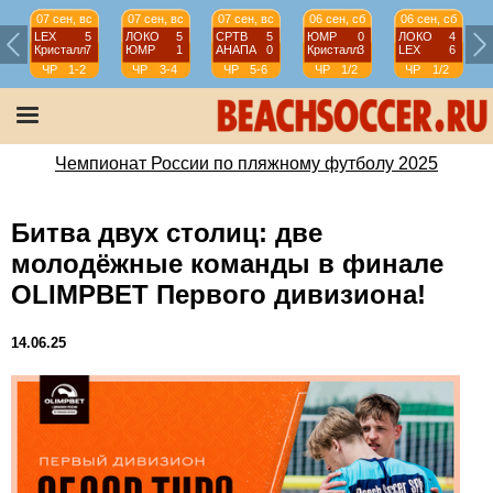
07 сен, вс
07 сен, вс
07 сен, вс
06 сен, сб
06 сен, сб
LEX
5
ЛОКО
5
СРТВ
5
ЮМР
0
ЛОКО
4
Кристалл
7
ЮМР
1
АНАПА
0
Кристалл
3
LEX
6
ЧР
1-2
ЧР
3-4
ЧР
5-6
ЧР
1/2
ЧР
1/2
Чемпионат России по пляжному футболу 2025
Битва двух столиц: две
молодёжные команды в финале
OLIMPBET Первого дивизиона!
14.06.25