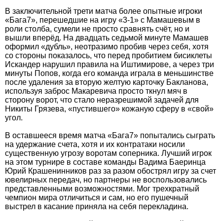
В заключительной трети матча более опытные игроки
«Бага7», перешедшие на игру «3-1» с Мамашевым в
роли столба, сумели не просто сравнять счёт, но и
вышли вперёд. На двадцать седьмой минуте Мамашев
оформил «дубль», неотразимо пробив через себя, хотя
со стороны показалось, что перед пробитием бисиклеты
Искандер нарушил правила на Иштимирове, а через три
минуты Попов, когда его команда играла в меньшинстве
после удаления за вторую желтую карточку Бакланова,
используя заброс Макаревича просто ткнул мяч в
сторону ворот, что стало неразрешимой задачей для
Никиты Грязева, «пустившего» кожаную сферу в «свой»
угол.
В оставшееся время матча «Бага7» попытались сыграть
на удержание счета, хотя и их контратаки носили
существенную угрозу воротам соперника. Лучший игрок
на этом турнире в составе команды Вадима Баеринца
Юрий Крашенинников раз за разом обострял игру за счет
ювелирных передач, но партнеры не воспользовались
представленными возможностями. Мог трехкратный
чемпион мира отличиться и сам, но его пушечный
выстрел в касание приняла на себя перекладина.