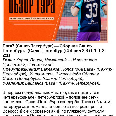
Бага7 (Санкт-Петербург) — Сборная Санкт-
Петербурга (Санкт-Петербург) 4:4 пен.2:3 (1:1, 1:2,
2:1)
Голы:
Хорев, Попов, Мамашев-2 — Иштимиров,
Проценко-2, Новаковский.
Предупреждения:
Бакланов, Попов (оба Бага7 (Санкт-
Петербург)), Иштимиров, Рудаков (оба Сборная
Санкт-Петербурга (Санкт-Петербург)).
Удаления:
Бакланов (Бага7 (Санкт-Петербург)).
В первом полуфинальном матче, как и накануне в
четвертьфинале «петербургской» половине сетки
состоялось Санкт-Петербургское дерби. Таким образом,
петербургская команда впервые за все розыгрыши
Всероссийских соревнований по пляжному футболу
среди команд Первого дивизиона оказывалась в финале