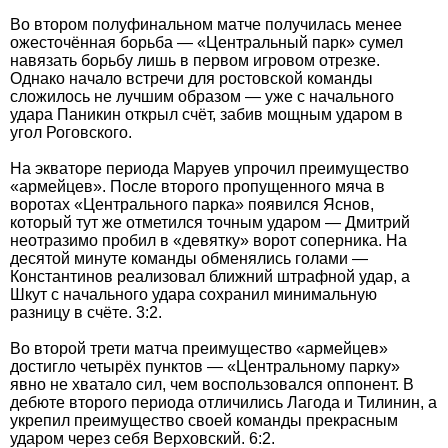
Во втором полуфинальном матче получилась менее
ожесточённая борьба — «Центральный парк» сумел
навязать борьбу лишь в первом игровом отрезке.
Однако начало встречи для ростовской команды
сложилось не лучшим образом — уже с начального
удара Паникин открыл счёт, забив мощным ударом в
угол Роговского.
На экваторе периода Маруев упрочил преимущество
«армейцев». После второго пропущенного мяча в
воротах «Центрального парка» появился Яснов,
который тут же отметился точным ударом — Дмитрий
неотразимо пробил в «девятку» ворот соперника. На
десятой минуте команды обменялись голами —
Константинов реализовал ближний штрафной удар, а
Шкут с начального удара сохранил минимальную
разницу в счёте. 3:2.
Во второй трети матча преимущество «армейцев»
достигло четырёх пунктов — «Центральному парку»
явно не хватало сил, чем воспользовался оппонент. В
дебюте второго периода отличились Лагода и Тилинин, а
укрепил преимущество своей команды прекрасным
ударом через себя Верховский. 6:2.