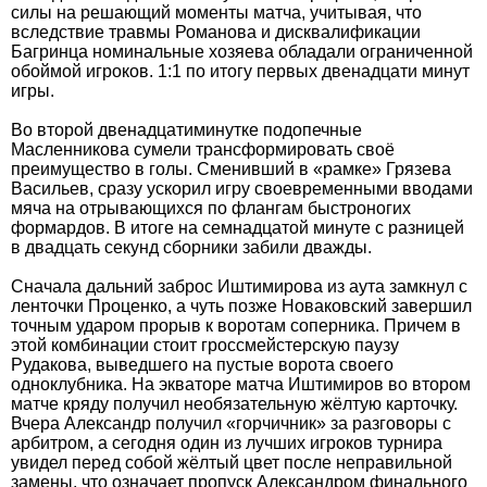
силы на решающий моменты матча, учитывая, что
вследствие травмы Романова и дисквалификации
Багринца номинальные хозяева обладали ограниченной
обоймой игроков. 1:1 по итогу первых двенадцати минут
игры.
Во второй двенадцатиминутке подопечные
Масленникова сумели трансформировать своё
преимущество в голы. Сменивший в «рамке» Грязева
Васильев, сразу ускорил игру своевременными вводами
мяча на отрывающихся по флангам быстроногих
формардов. В итоге на семнадцатой минуте с разницей
в двадцать секунд сборники забили дважды.
Сначала дальний заброс Иштимирова из аута замкнул с
ленточки Проценко, а чуть позже Новаковский завершил
точным ударом прорыв к воротам соперника. Причем в
этой комбинации стоит гроссмейстерскую паузу
Рудакова, выведшего на пустые ворота своего
одноклубника. На экваторе матча Иштимиров во втором
матче кряду получил необязательную жёлтую карточку.
Вчера Александр получил «горчичник» за разговоры с
арбитром, а сегодня один из лучших игроков турнира
увидел перед собой жёлтый цвет после неправильной
замены, что означает пропуск Александром финального