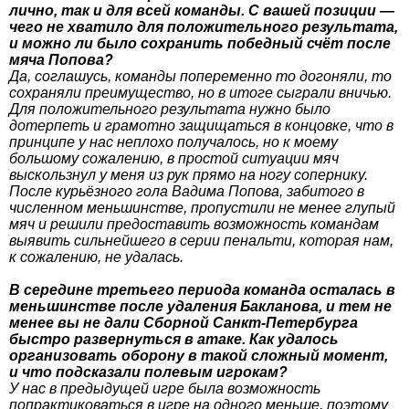
лично, так и для всей команды. С вашей позиции —
чего не хватило для положительного результата,
и можно ли было сохранить победный счёт после
мяча Попова?
Да, соглашусь, команды попеременно то догоняли, то
сохраняли преимущество, но в итоге сыграли вничью.
Для положительного результата нужно было
дотерпеть и грамотно защищаться в концовке, что в
принципе у нас неплохо получалось, но к моему
большому сожалению, в простой ситуации мяч
выскользнул у меня из рук прямо на ногу сопернику.
После курьёзного гола Вадима Попова, забитого в
численном меньшинстве, пропустили не менее глупый
мяч и решили предоставить возможность командам
выявить сильнейшего в серии пенальти, которая нам,
к сожалению, не удалась.
В середине третьего периода команда осталась в
меньшинстве после удаления Бакланова, и тем не
менее вы не дали Сборной Санкт-Петербурга
быстро развернуться в атаке. Как удалось
организовать оборону в такой сложный момент,
и что подсказали полевым игрокам?
У нас в предыдущей игре была возможность
попрактиковаться в игре на одного меньше, поэтому