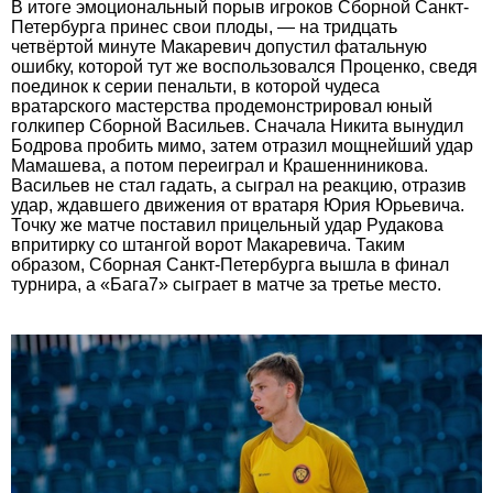
В итоге эмоциональный порыв игроков Сборной Санкт-
Петербурга принес свои плоды, — на тридцать
четвёртой минуте Макаревич допустил фатальную
ошибку, которой тут же воспользовался Проценко, сведя
поединок к серии пенальти, в которой чудеса
вратарского мастерства продемонстрировал юный
голкипер Сборной Васильев. Сначала Никита вынудил
Бодрова пробить мимо, затем отразил мощнейший удар
Мамашева, а потом переиграл и Крашенниникова.
Васильев не стал гадать, а сыграл на реакцию, отразив
удар, ждавшего движения от вратаря Юрия Юрьевича.
Точку же матче поставил прицельный удар Рудакова
впритирку со штангой ворот Макаревича. Таким
образом, Сборная Санкт-Петербурга вышла в финал
турнира, а «Бага7» сыграет в матче за третье место.