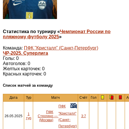
Статистика по турниру «
Чемпионат России по
пляжному футболу 2025
»
Команда:
ПФК "Кристалл" (Санкт-Петербург)
ЧР-2025. Суперлига
Голы: 0
Автоголов: 0
Желтых карточек: 0
Красных карточек: 0
Cписок матчей за команду
Дата
Тур
Матч
Счёт
Гол
А
ПФК
ПФК
"Кристалл"
1
26.05.2025
Строгино
—
3:7
тур
(Санкт-
(Москва)
Петербург)