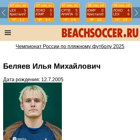
07 сен, вс
07 сен, вс
07 сен, вс
06 сен, сб
06 сен, сб
LEX
5
ЛОКО
5
СРТВ
5
ЮМР
0
ЛОКО
4
Кристалл
7
ЮМР
1
АНАПА
0
Кристалл
3
LEX
6
ЧР
1-2
ЧР
3-4
ЧР
5-6
ЧР
1/2
ЧР
1/2
Чемпионат России по пляжному футболу 2025
Беляев Илья Михайлович
Дата рождения: 12.7.2005