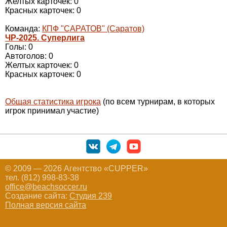
Желтых карточек: 0
Красных карточек: 0
Команда:
КПФ "САРАТОВ" (Саратов)
ЧР-2025. Суперлига
Голы: 0
Автоголов: 0
Желтых карточек: 0
Красных карточек: 0
Общая статистика игрока
(по всем турнирам, в которых
игрок принимал участие)
© 2009 — 2026 Агентство «CUPPER»
тел. (812) 998-83-38
office@beachsoccer.ru
Создание сайта:
Студия 239
Полная версия сайта