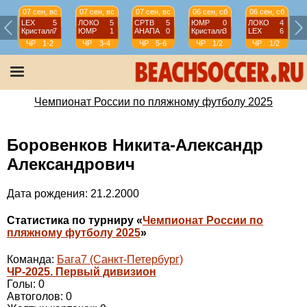
07 сен, вс
07 сен, вс
07 сен, вс
06 сен, сб
06 сен, сб
LEX
5
ЛОКО
5
СРТВ
5
ЮМР
0
ЛОКО
4
Кристалл
7
ЮМР
1
АНАПА
0
Кристалл
3
LEX
6
ЧР
1-2
ЧР
3-4
ЧР
5-6
ЧР
1/2
ЧР
1/2
Чемпионат России по пляжному футболу 2025
Боровенков Никита-Александр
Александрович
Дата рождения: 21.2.2000
Статистика по турниру «
Чемпионат России по
пляжному футболу 2025
»
Команда:
Бага7 (Санкт-Петербург)
ЧР-2025. Первый дивизион
Голы: 0
Автоголов: 0