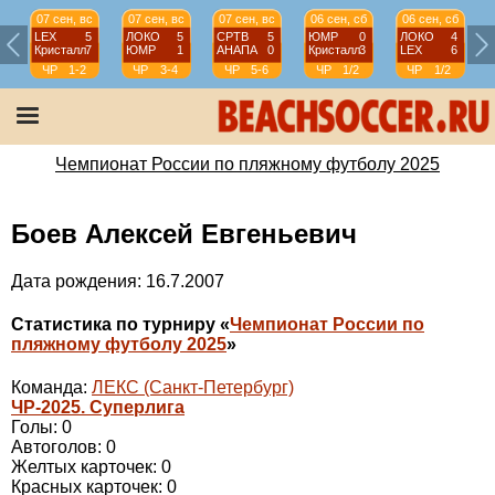
07 сен, вс
07 сен, вс
07 сен, вс
06 сен, сб
06 сен, сб
LEX
5
ЛОКО
5
СРТВ
5
ЮМР
0
ЛОКО
4
Кристалл
7
ЮМР
1
АНАПА
0
Кристалл
3
LEX
6
ЧР
1-2
ЧР
3-4
ЧР
5-6
ЧР
1/2
ЧР
1/2
Чемпионат России по пляжному футболу 2025
Боев Алексей Евгеньевич
Дата рождения: 16.7.2007
Статистика по турниру «
Чемпионат России по
пляжному футболу 2025
»
Команда:
ЛЕКС (Санкт-Петербург)
ЧР-2025. Суперлига
Голы: 0
Автоголов: 0
Желтых карточек: 0
Красных карточек: 0