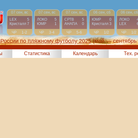
07 сен, вс
07 сен, вс
07 сен, вс
06 сен, сб
06 сен, сб
LEX
5
ЛОКО
5
СРТВ
5
ЮМР
0
ЛОКО
Кристалл
7
ЮМР
1
АНАПА
0
Кристалл
3
LEX
ЧР
1-2
ЧР
3-4
ЧР
5-6
ЧР
1/2
ЧР
1/2
России по пляжному футболу 2025
(май — сентябрь
ы
Статистика
Календарь
Тех. 