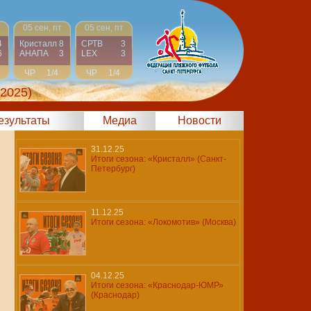
05 сен, пт
05 сен, пт
4
Кристалл
8
СРТВ
3
6
АНАПА
3
LEX
3
ЧР
1/4
ЧР
1/4
 2025)
результаты
Медиа
Новости
31.12.25
Итоги сезона: «Кристалл» (Санкт-
Петербург)
11.12.25
Итоги сезона: «Локомотив» (Москва)
04.12.25
Итоги сезона: «Краснодар-ЮМР»
(Краснодар)