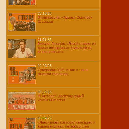
27.10.25
Итоги сезона: «Крылья Советов»
(Самара)
11.09.25
Михаил Лихачёв: «Это был один из
самых интересных чемпионатов
последних лет»
10.09.25
Суперлига-2025: итоги сезона
глазами тренеров!
07.09.25
"Кристалл" - десятикратный
чемпион России!
06.09.25
«Лекс» вновь сотворил сенсацию и
вышел в финал: петербургское