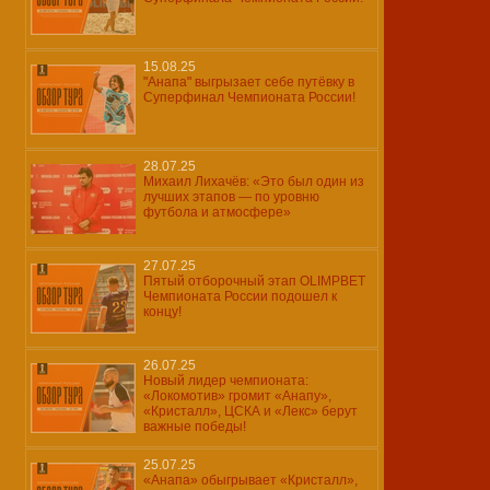
15.08.25
"Анапа" выгрызает себе путёвку в
Суперфинал Чемпионата России!
28.07.25
Михаил Лихачёв: «Это был один из
лучших этапов — по уровню
футбола и атмосфере»
27.07.25
Пятый отборочный этап OLIMPBET
Чемпионата России подошел к
концу!
26.07.25
Новый лидер чемпионата:
«Локомотив» громит «Анапу»,
«Кристалл», ЦСКА и «Лекс» берут
важные победы!
25.07.25
«Анапа» обыгрывает «Кристалл»,