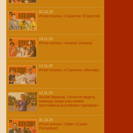
01.12.25
Итоги сезона: «Саратов» (Саратов)
19.11.25
Итоги сезона: «Анапа» (Анапа)
13.11.25
Итоги сезона: «Строгино» (Москва)
12.11.25
Артём Черезов: «Хочется видеть
команду среди участников
престижных российских турниров»
31.10.25
Итоги сезона: «Лекс» (Санкт-
Петербург)