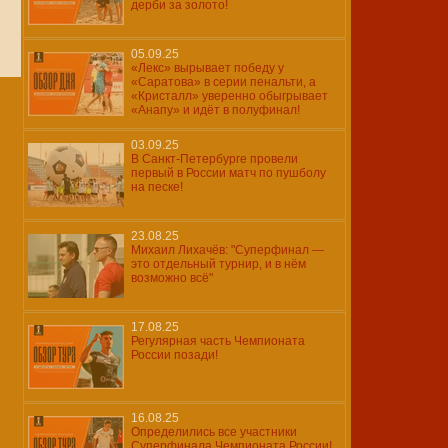
дерби за золото!
05.09.25
«Лекс» вырывает победу у
«Саратова» в серии пенальти, а
«Кристалл» уверенно обыгрывает
«Анапу» и идёт в полуфинал!
03.09.25
В Санкт-Петербурге провели
первый в России матч по пушболу
на песке!
23.08.25
Михаил Лихачёв: "Суперфинал —
это отдельный турнир, и в нём
возможно всё"
17.08.25
Регулярная часть Чемпионата
России позади!
16.08.25
Определились все участники
Суперфинала Чемпионата России!