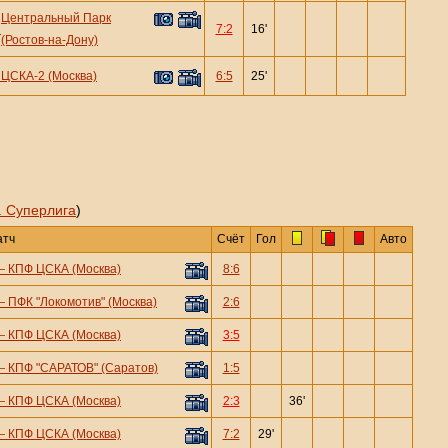
Центральный Парк
—
7:2
16'
(Ростов-на-Дону)
—
ЦСКА-2 (Москва)
6:5
25'
. Суперлига
)
атч
Счёт
Гол
Авто
—
КПФ ЦСКА (Москва)
8:6
—
ПФК "Локомотив" (Москва)
2:6
—
КПФ ЦСКА (Москва)
3:5
—
КПФ "САРАТОВ" (Саратов)
1:5
—
КПФ ЦСКА (Москва)
2:3
36'
—
КПФ ЦСКА (Москва)
7:2
29'