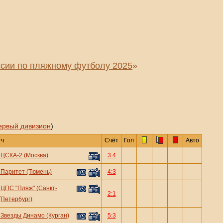
сии по пляжному футболу 2025
»
ервый дивизион
)
тч
Счёт
Гол
Авто
—
ЦСКА-2 (Москва)
3:4
—
Паритет (Тюмень)
4:3
ЦПС "Пляж" (Санкт-
—
2:1
Петербург)
—
Звезды Динамо (Курган)
5:3