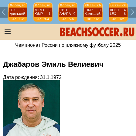
07 сен, вс
07 сен, вс
07 сен, вс
06 сен, сб
06 сен, сб
LEX
5
ЛОКО
5
СРТВ
5
ЮМР
0
ЛОКО
4
Кристалл
7
ЮМР
1
АНАПА
0
Кристалл
3
LEX
6
ЧР
1-2
ЧР
3-4
ЧР
5-6
ЧР
1/2
ЧР
1/2
Чемпионат России по пляжному футболу 2025
Джабаров Эмиль Велиевич
Дата рождения: 31.1.1972