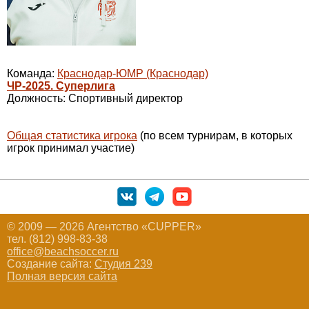
Команда:
Краснодар-ЮМР (Краснодар)
ЧР-2025. Суперлига
Должность: Спортивный директор
Общая статистика игрока
(по всем турнирам, в которых
игрок принимал участие)
© 2009 — 2026 Агентство «CUPPER»
тел. (812) 998-83-38
office@beachsoccer.ru
Создание сайта:
Студия 239
Полная версия сайта