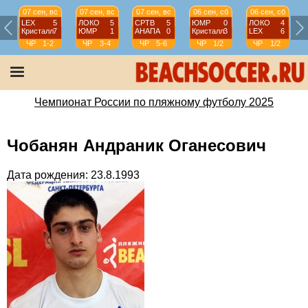
07 сен, вс
07 сен, вс
07 сен, вс
06 сен, сб
06 сен, сб
LEX
5
ЛОКО
5
СРТВ
5
ЮМР
0
ЛОКО
4
Кристалл
7
ЮМР
1
АНАПА
0
Кристалл
3
LEX
6
ЧР
1-2
ЧР
3-4
ЧР
5-6
ЧР
1/2
ЧР
1/2
Чемпионат России по пляжному футболу 2025
Чобанян Андраник Оганесович
Дата рождения: 23.8.1993