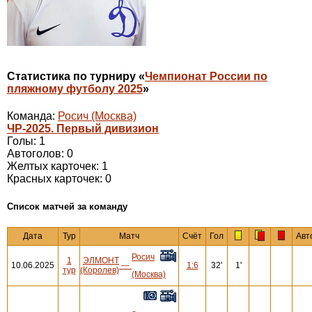
Статистика по турниру «
Чемпионат России по
пляжному футболу 2025
»
Команда:
Росич (Москва)
ЧР-2025. Первый дивизион
Голы: 1
Автоголов: 0
Желтых карточек: 1
Красных карточек: 0
Cписок матчей за команду
Дата
Тур
Матч
Счёт
Гол
Авт
Росич
1
ЭЛМОНТ
10.06.2025
—
1:6
32'
1'
тур
(Королев)
(Москва)