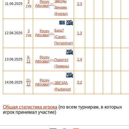
Звезды
2
Росич
11.06.2025
—
2:3
тур
(Москва)
Динамо
(Курган)
Бага7
3
Росич
12.06.2025
—
1:3
тур
(Москва)
(Санкт-
Петербург)
9-
Росич
13.06.2025
—
1:4
Паритет
12
(Москва)
(Тюмень)
11-
Росич
14.06.2025
—
5:2
ЗВЕЗДА
12
(Москва)
(Рыбинск)
Общая статистика игрока
(по всем турнирам, в которых
игрок принимал участие)